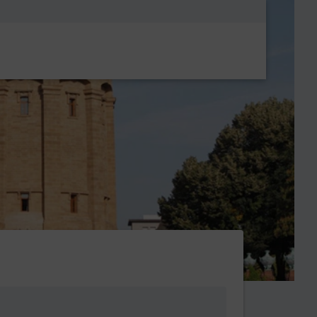
Metanavigatio