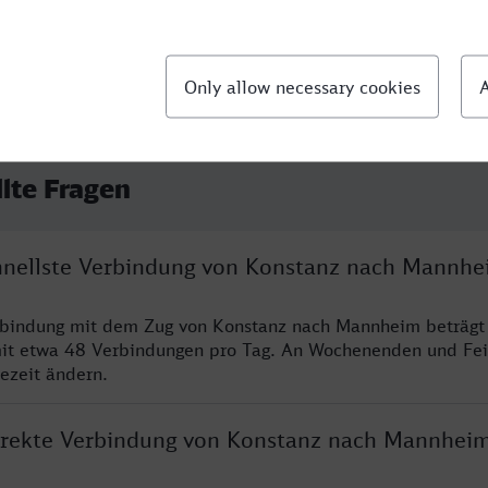
llte Fragen
chnellste Verbindung von Konstanz nach Mannhe
erbindung mit dem Zug von Konstanz nach Mannheim beträgt
it etwa 48 Verbindungen pro Tag. An Wochenenden und Fei
sezeit ändern.
direkte Verbindung von Konstanz nach Mannhei