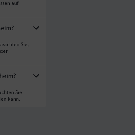
ssen auf
heim?
beachten Sie,
erer
nheim?
achten Sie
den kann.