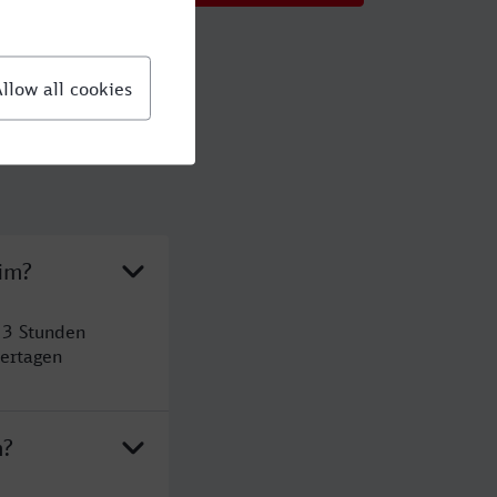
im?
 3 Stunden
ertagen
m?