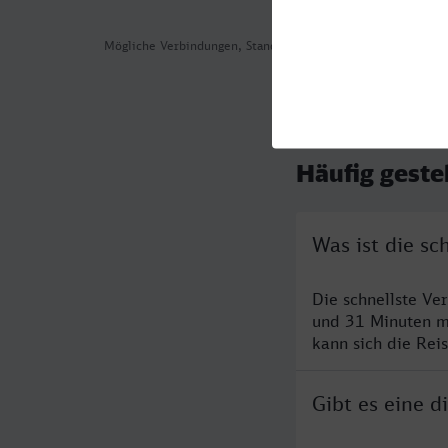
Mögliche Verbindungen, Stand: 2026-08-05 12:34
Häufig geste
Was ist die s
Die schnellste V
und 31 Minuten m
kann sich die Rei
Gibt es eine 