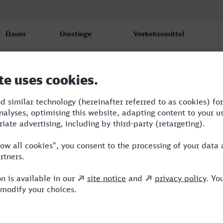
Dauer
Umstiege
Verkehrsmittel
3:31
1
RE,ICE
3:56
1
RE,ICE
3:43
1
RE,ICE