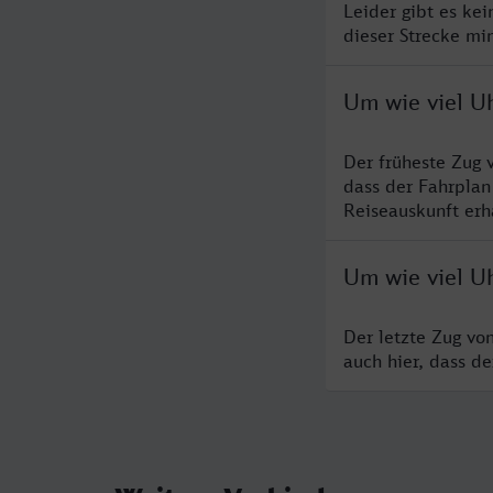
Leider gibt es ke
dieser Strecke mi
Um wie viel U
Der früheste Zug 
dass der Fahrplan
Reiseauskunft erha
Um wie viel U
Der letzte Zug vo
auch hier, dass d