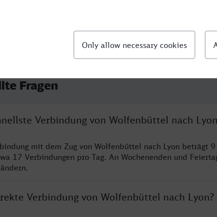
llte Fragen
chnellste Verbindung von Wolfenbüttel nach Lyo
rbindung mit dem Zug von Wolfenbüttel nach Lyon beträgt 
twa 17 Verbindungen pro Tag. An Wochenenden und Feierta
 ändern.
direkte Verbindung von Wolfenbüttel nach Lyon?