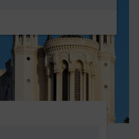
Metanavigatio