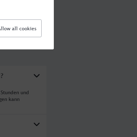
n?
9 Stunden und
gen kann