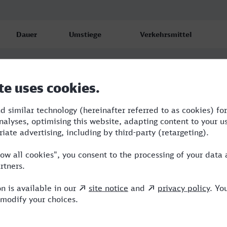
Dauer
Umstiege
Verkehrsmittel
9:37
3
TGV,ERX,ICE
10:30
4
TGV,ERX,ICE
16:33
4
TER,TGV,ERX,ICE