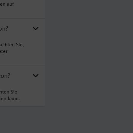
sen auf
on?
achten Sie,
erer
yon?
hten Sie
den kann.