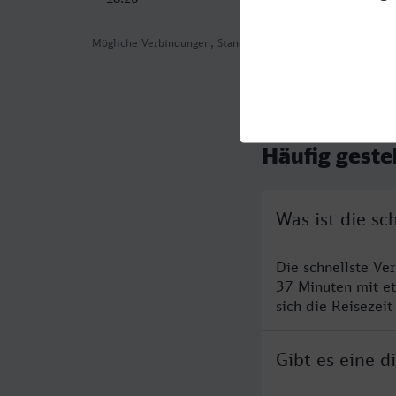
Mögliche Verbindungen, Stand: 2026-08-07 02:40
Häufig geste
Was ist die s
Die schnellste Ve
37 Minuten mit e
sich die Reisezeit
Gibt es eine 