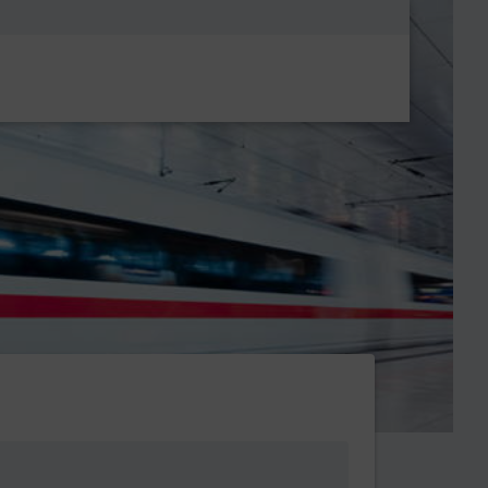
Metanavigatio