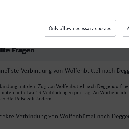
llte Fragen
chnellste Verbindung von Wolfenbüttel nach Deg
rbindung mit dem Zug von Wolfenbüttel nach Deggendorf be
inuten mit etwa 19 Verbindungen pro Tag. An Wochenende
ich die Reisezeit ändern.
direkte Verbindung von Wolfenbüttel nach Degge