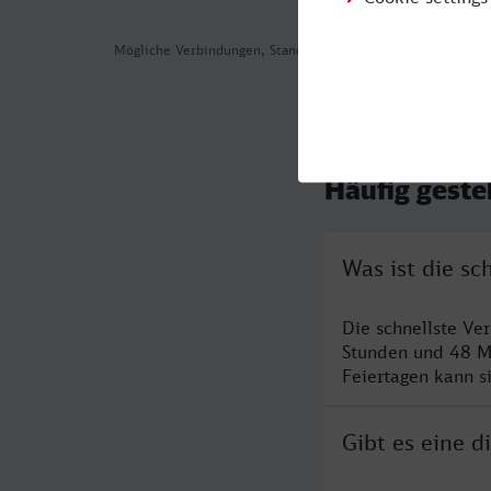
Mögliche Verbindungen, Stand: 2026-08-01 04:15
Häufig geste
Was ist die s
Die schnellste Ve
Stunden und 48 M
Feiertagen kann s
Gibt es eine 