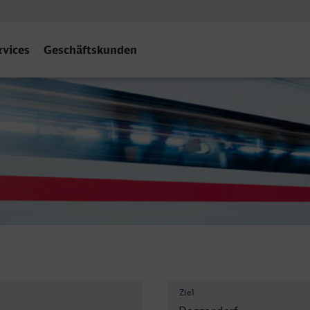
rvices
Geschäftskunden
f Hbf
Ziel