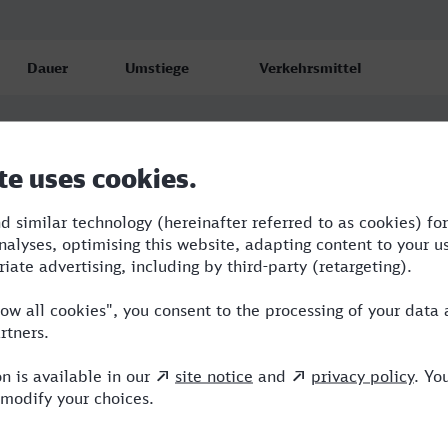
Dauer
Umstiege
Verkehrsmittel
7:48
5
BUS,AG,WBA,ERX,ICE
7:48
5
BUS,AG,WBA,ERX,ICE
11:48
5
BUS,AG,WBA,ERX,ICE