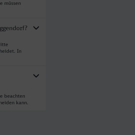
ie müssen
eggendorf?
itte
heidet. In
te beachten
cheiden kann.