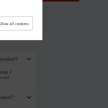
gendorf?
trägt 7
n und
ndorf?