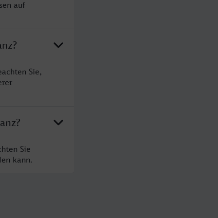
sen auf
anz?
eachten Sie,
erer
tanz?
chten Sie
den kann.