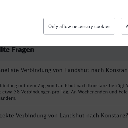
llte Fragen
chnellste Verbindung von Landshut nach Konstan
rbindung mit dem Zug von Landshut nach Konstanz beträgt 
t etwa 38 Verbindungen pro Tag. An Wochenenden und Feie
 ändern.
direkte Verbindung von Landshut nach Konstanz