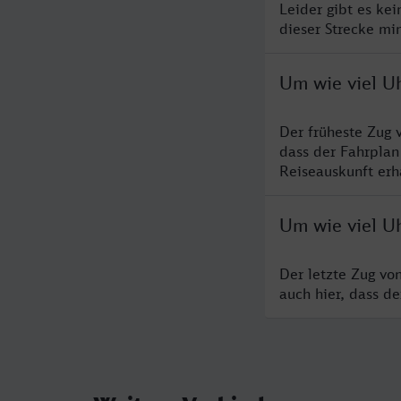
Leider gibt es ke
dieser Strecke mi
Um wie viel U
Der früheste Zug 
dass der Fahrplan
Reiseauskunft erha
Um wie viel U
Der letzte Zug vo
auch hier, dass d