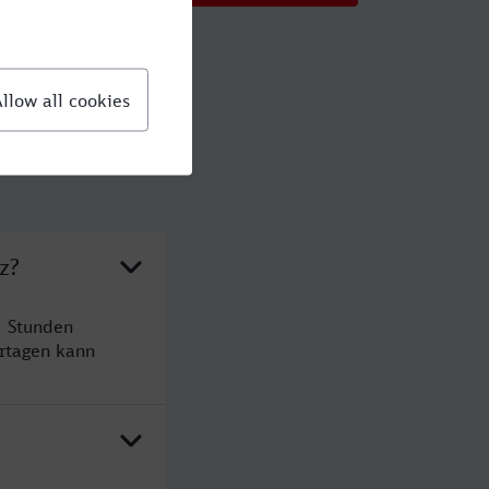
z?
5 Stunden
rtagen kann
?