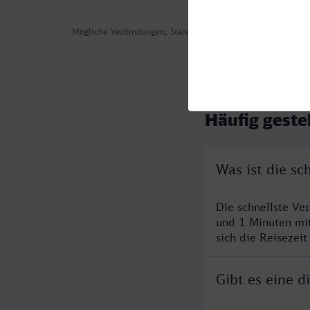
Mögliche Verbindungen, Stand: 2026-08-07 04:17
Häufig geste
Was ist die s
Die schnellste Ve
und 1 Minuten mi
sich die Reisezeit
Gibt es eine 