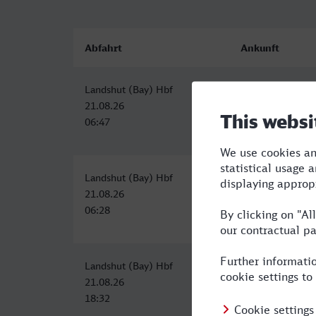
Abfahrt
Ankunft
Landshut (Bay) Hbf
Bahnhof, Konsta
21.08.26
21.08.26
06:47
11:48
Landshut (Bay) Hbf
Konstanz
21.08.26
21.08.26
06:28
13:16
Landshut (Bay) Hbf
Konstanz
21.08.26
22.08.26
18:32
07:19