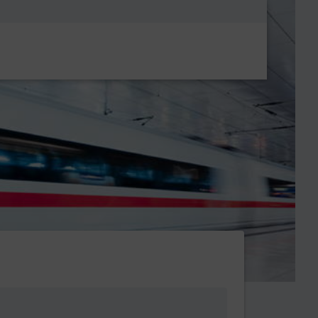
Metanavigatio