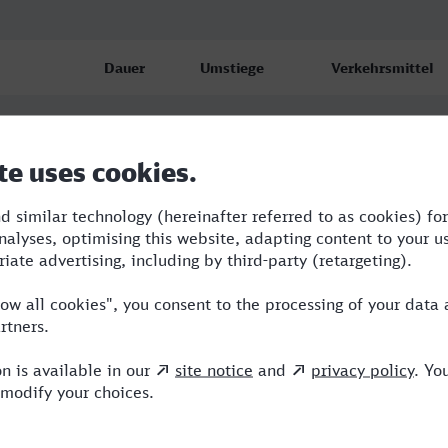
Dauer
Umstiege
Verkehrsmittel
nz
5:01
3
BUS,RE,ICE
6:48
3
RE,ICE,ALX
12:47
4
RB,RE,ICE,ALX