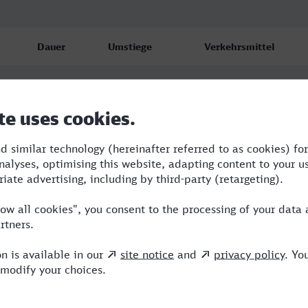
Dauer
Umstiege
Verkehrsmittel
0:40
1
RB,VIA
0:40
1
RB,VIA
0:48
1
RE,VIA