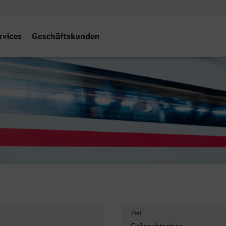
rvices
Geschäftskunden
n Hbf
Ziel