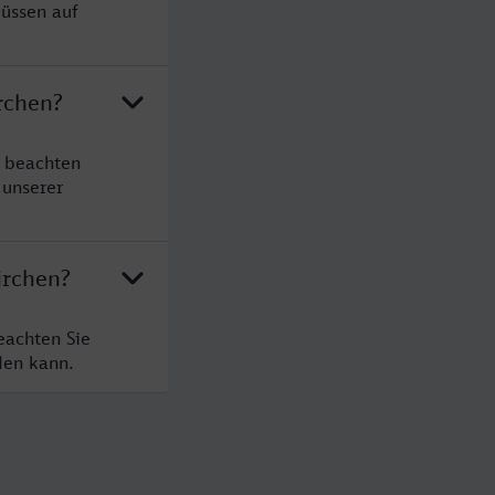
müssen auf
rchen?
e beachten
 unserer
irchen?
eachten Sie
den kann.