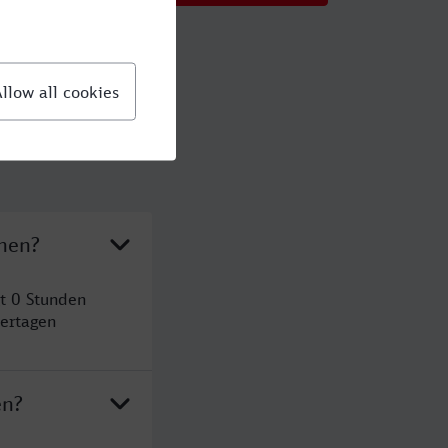
chen?
t 0 Stunden
ertagen
en?