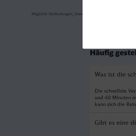
Mögliche Verbindungen, Stand: 2026-08-02 01:18
Häufig geste
Was ist die s
Die schnellste Ve
und 40 Minuten m
kann sich die Rei
Gibt es eine 