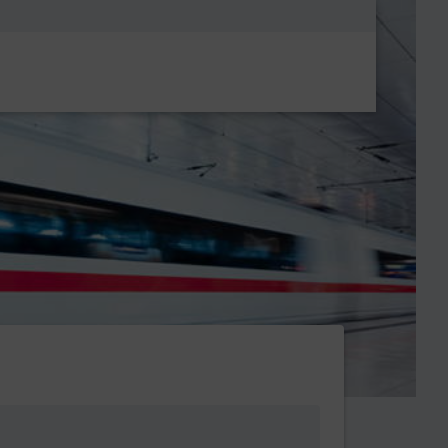
Metanavigatio