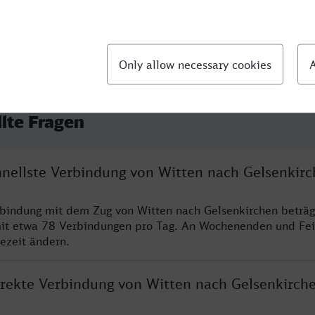
llte Fragen
chnellste Verbindung von Witten nach Gelsenkir
rbindung mit dem Zug von Witten nach Gelsenkirchen beträg
it etwa 78 Verbindungen pro Tag. An Wochenenden und Fei
sezeit ändern.
direkte Verbindung von Witten nach Gelsenkirch