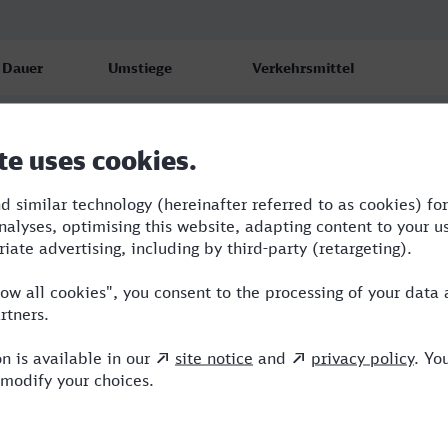
Dauer
Umstiege
Verkehrsmittel
10:19
4
RB,RJ,ICE
13:19
4
RB,RJ,ICE
17:37
6
RB,CAN,RJ,NX,ICE