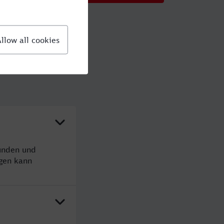
tunden und
gen kann