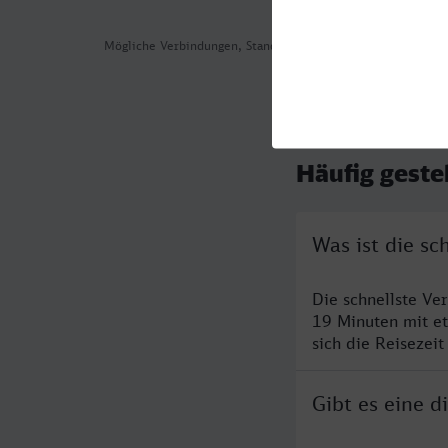
Mögliche Verbindungen, Stand: 2026-08-02 00:32
Häufig geste
Was ist die sc
Die schnellste Ve
19 Minuten mit e
sich die Reisezeit
Gibt es eine d