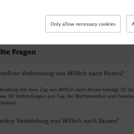
llte Fragen
hnellste Verbindung von Willich nach Bozen?
rbindung mit dem Zug von Willich nach Bozen beträgt 10 S
twa 30 Verbindungen pro Tag. An Wochenenden und Feierta
 ändern.
irekte Verbindung von Willich nach Bozen?