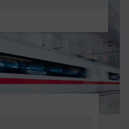
Metanavigatio