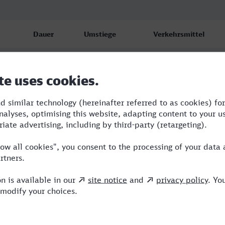
Dauer
Umstiege
Verkehrsmittel
2:44
1
S,ICE
3:00
1
ICE,VIA
3:13
2
ERB,ICE,VIA