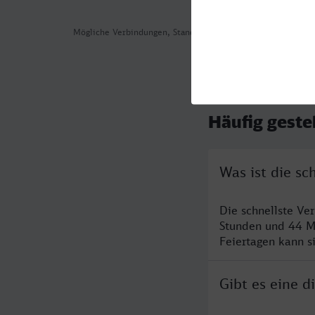
Mögliche Verbindungen, Stand: 2026-08-01 00:53
Häufig geste
Was ist die s
Die schnellste V
Stunden und 44 M
Feiertagen kann s
Gibt es eine 