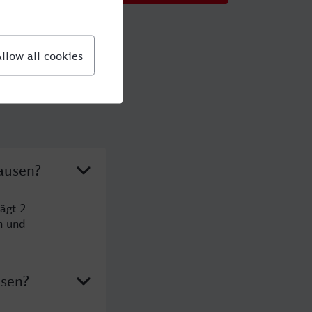
ausen?
ägt 2
n und
usen?