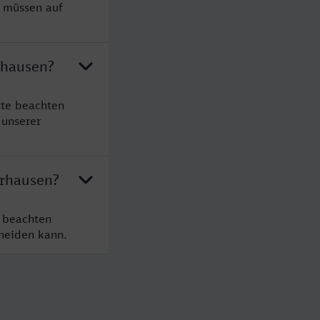
e müssen auf
rhausen?
tte beachten
 unserer
erhausen?
 beachten
cheiden kann.