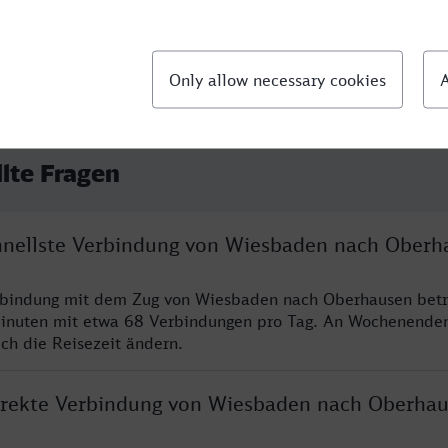
llte Fragen
chnellste Verbindung von Wiesbaden nach Oberh
erbindung mit dem Zug von Wiesbaden nach Oberhausen betr
inuten mit etwa 68 Verbindungen pro Tag. An Wochenende
ich die Reisezeit ändern.
direkte Verbindung von Wiesbaden nach Oberha