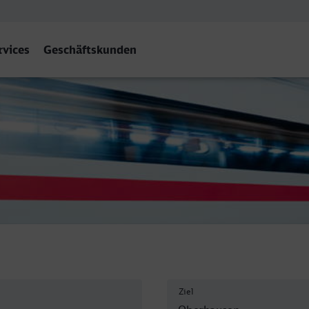
rvices
Geschäftskunden
sen Hbf
Ziel