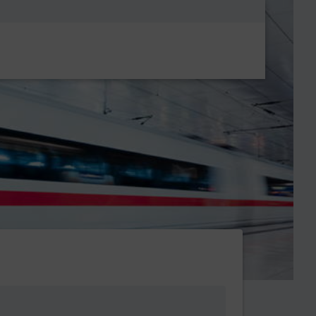
Metanavigatio