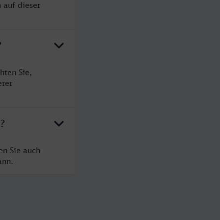
 auf dieser
?
hten Sie,
erer
a?
en Sie auch
ann.