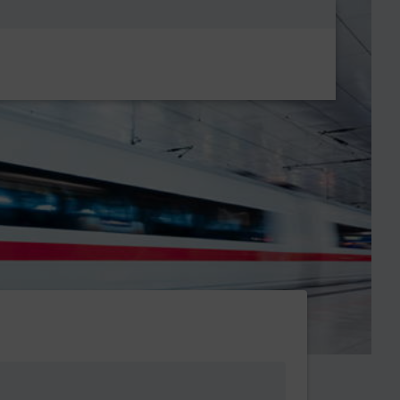
Metanavigatio