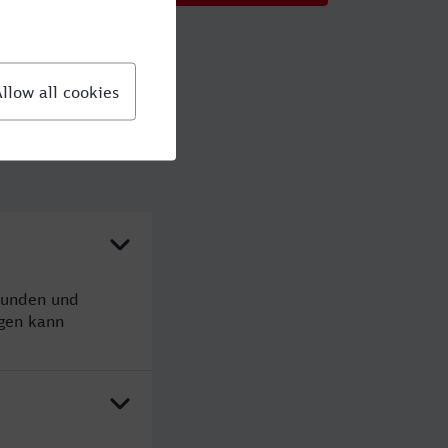
tunden und
gen kann