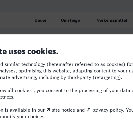
Dauer
Umstiege
Verkehrsmittel
ena
3:55
4
STR,BUS,RE,ICE,V
5:32
2
ABR,ICE,VIA
4:19
3
ABR,ICE,EB,VIA