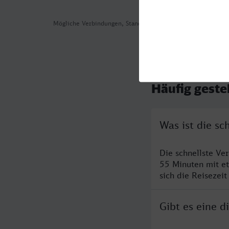
Mögliche Verbindungen, Stand: 2026-08-06 00:28
Häufig geste
Was ist die s
Die schnellste Ve
55 Minuten mit e
sich die Reisezeit
Gibt es eine 