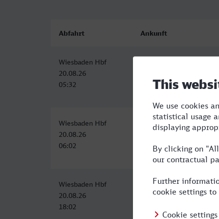
Abfahrt
Ankunft
Wiesbaden Hbf
Paradiesbahnhof West, J
20.08.26
20.08.26
05:32
09:27
Wiesbaden Hbf
Jena Paradies
20.08.26
20.08.26
06:02
11:34
Wiesbaden Hbf
Jena Paradies
20.08.26
20.08.26
18:02
22:21