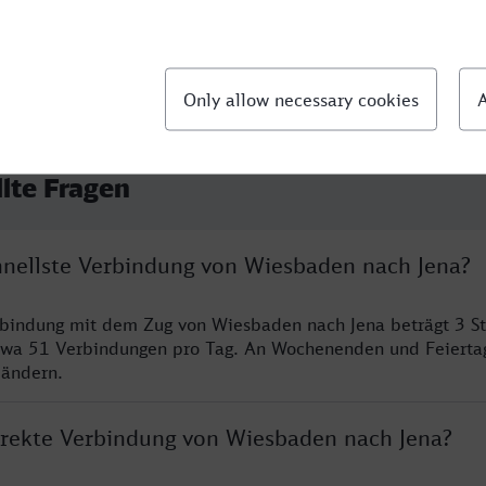
llte Fragen
chnellste Verbindung von Wiesbaden nach Jena?
rbindung mit dem Zug von Wiesbaden nach Jena beträgt 3 S
twa 51 Verbindungen pro Tag. An Wochenenden und Feierta
 ändern.
direkte Verbindung von Wiesbaden nach Jena?