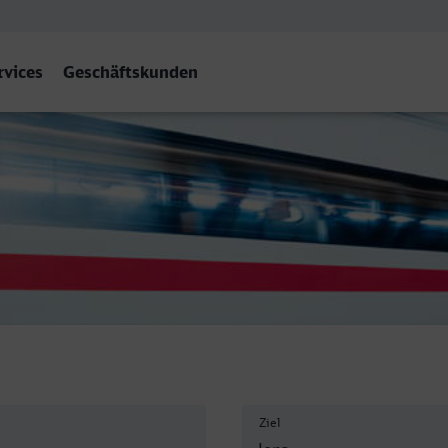
rvices
Geschäftskunden
bahnhof West, Jena
Ziel