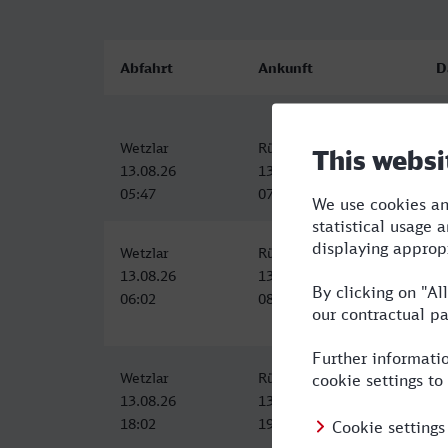
Abfahrt
Ankunft
D
Wetzlar
Rüsselsheim
1
13.08.26
13.08.26
05:47
07:18
Wetzlar
Rüsselsheim
2
13.08.26
13.08.26
06:02
08:18
Wetzlar
Rüsselsheim
1
13.08.26
13.08.26
18:02
19:47