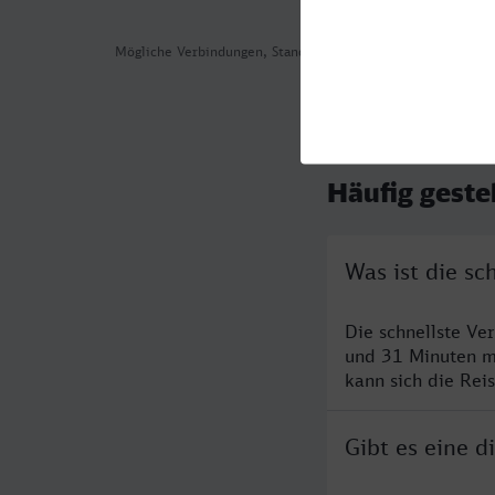
Mögliche Verbindungen, Stand: 2026-07-30 06:25
Häufig geste
Was ist die s
Die schnellste Ve
und 31 Minuten m
kann sich die Rei
Gibt es eine 