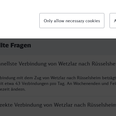
llte Fragen
chnellste Verbindung von Wetzlar nach Rüsselsh
rbindung mit dem Zug von Wetzlar nach Rüsselsheim beträg
it etwa 43 Verbindungen pro Tag. An Wochenenden und Fei
sezeit ändern.
direkte Verbindung von Wetzlar nach Rüsselshei