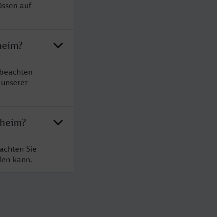
üssen auf
heim?
 beachten
 unserer
sheim?
achten Sie
den kann.