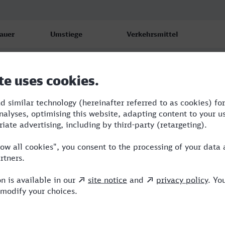
auer
Umstiege
Verkehrsmittel
:31
1
RE,HLB
:16
2
ICE,HLB
:45
2
VLX,ICE,HLB