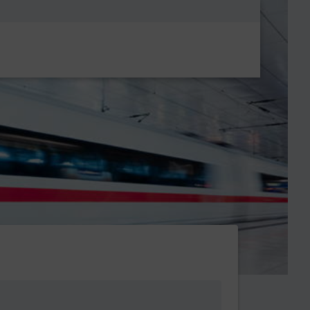
Metanavigatio