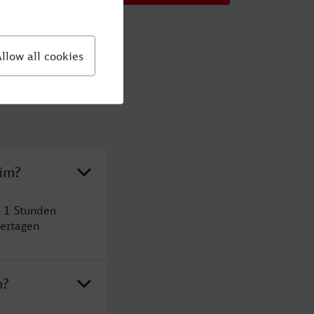
eim?
t 1 Stunden
ertagen
m?