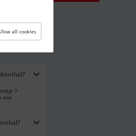
nkenthal?
eträgt 3
n und
enthal?