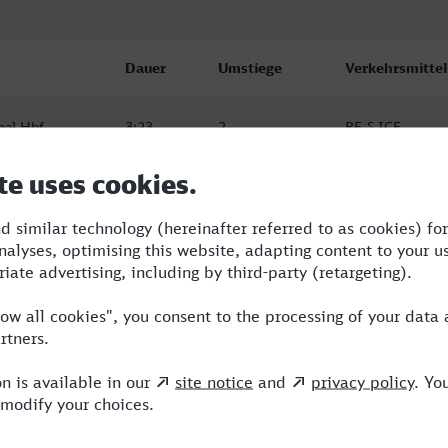
Dauer
Umstiege
Verkehrsmittel
hal Hbf
3:23
2
RE,S,ICE
hal Hbf
4:05
2
RE,ICE
hal Hbf
5:20
3
RB,RE,NX