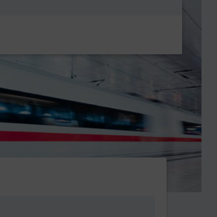
Metanavigatio