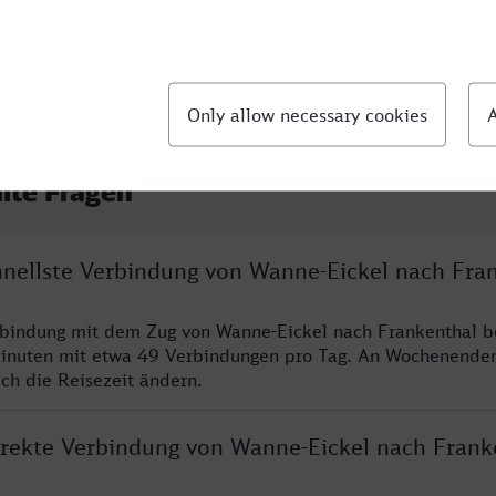
llte Fragen
chnellste Verbindung von Wanne-Eickel nach Fra
rbindung mit dem Zug von Wanne-Eickel nach Frankenthal b
inuten mit etwa 49 Verbindungen pro Tag. An Wochenende
ich die Reisezeit ändern.
direkte Verbindung von Wanne-Eickel nach Frank