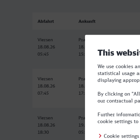
Abfahrt
Ankunft
Viersen
Praha-Holesovice
18.08.26
18.08.26
05:45
15:15
Viersen
Praha hl.n.
18.08.26
18.08.26
07:45
17:25
Viersen
Praha hl.n.
18.08.26
19.08.26
18:30
05:25