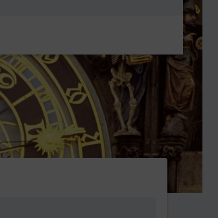
Metanavigatio