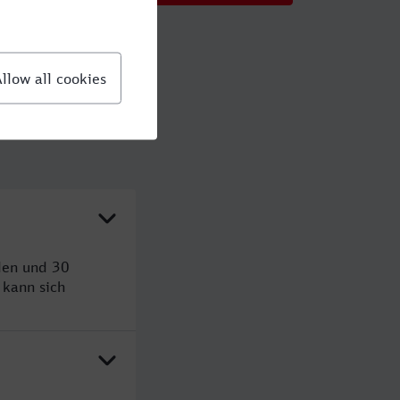
den und 30
kann sich