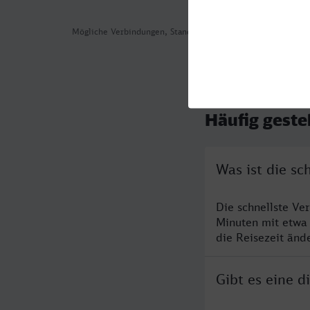
Mögliche Verbindungen, Stand: 2026-08-04 09:28
Häufig geste
Was ist die sc
Die schnellste Ve
Minuten mit etwa
die Reisezeit änd
Gibt es eine d