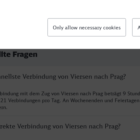
llte Fragen
hnellste Verbindung von Viersen nach Prag?
rbindung mit dem Zug von Viersen nach Prag beträgt 9 Stun
 21 Verbindungen pro Tag. An Wochenenden und Feiertagen 
ern.
irekte Verbindung von Viersen nach Prag?