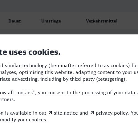
Dauer
Umstiege
Verkehrsmittel
9:30
2
RB,RJ,ICE
9:40
2
RB,RJ,ICE
10:55
2
RE,RJ,ICE