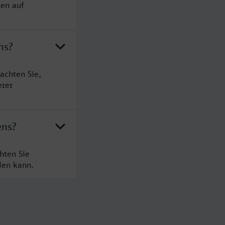
sen auf
ns?
achten Sie,
erer
ens?
hten Sie
den kann.