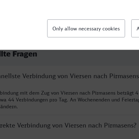
llte Fragen
chnellste Verbindung von Viersen nach Pirmasens
rbindung mit dem Zug von Viersen nach Pirmasens beträgt 
twa 44 Verbindungen pro Tag. An Wochenenden und Feierta
 ändern.
direkte Verbindung von Viersen nach Pirmasens?