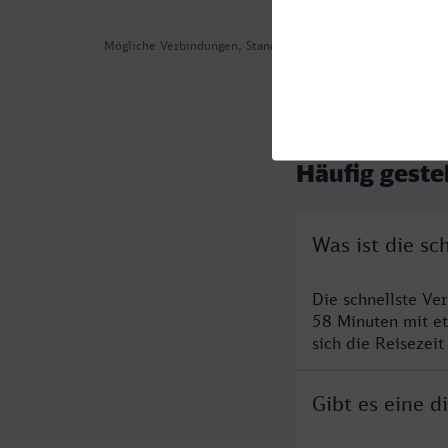
Mögliche Verbindungen, Stand: 2026-08-03 02:18
Häufig geste
Was ist die s
Die schnellste Ve
58 Minuten mit e
sich die Reisezeit
Gibt es eine 