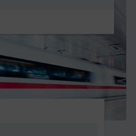
Metanavigatio