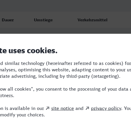
Dauer
Umstiege
Verkehrsmittel
4:58
4
RB,RE,NX,ICE
5:14
3
RB,RE,ICE
5:14
3
RB,ERB,ICE