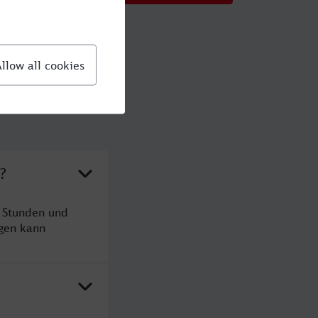
?
4 Stunden und
gen kann