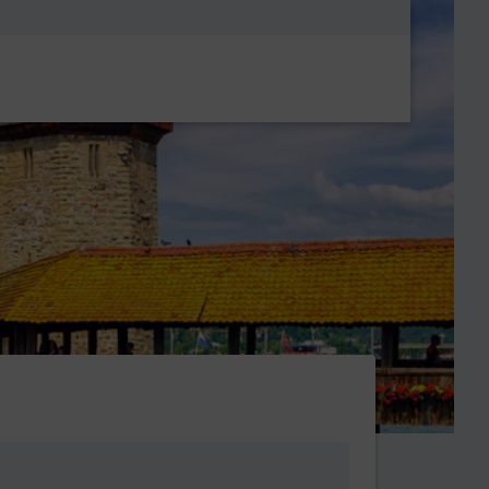
Metanavigatio