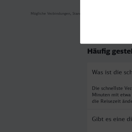
Mögliche Verbindungen, Stand: 2026-07-30 07:20
Häufig geste
Was ist die sc
Die schnellste Ve
Minuten mit etwa
die Reisezeit änd
Gibt es eine d