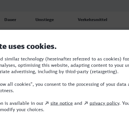
Dauer
Umstiege
Verkehrsmittel
6:18
3
S,IC,ICE
9:19
4
RE,ICE
14:31
3
RE,ICE