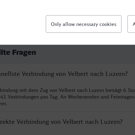
llte Fragen
hnellste Verbindung von Velbert nach Luzern?
rbindung mit dem Zug von Velbert nach Luzern beträgt 6 St
 41 Verbindungen pro Tag. An Wochenenden und Feiertagen 
ern.
irekte Verbindung von Velbert nach Luzern?