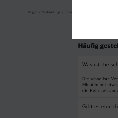
Mögliche Verbindungen, Stand: 2026-08-09 03:39
Häufig geste
Was ist die s
Die schnellste V
Minuten mit etwa
die Reisezeit änd
Gibt es eine 