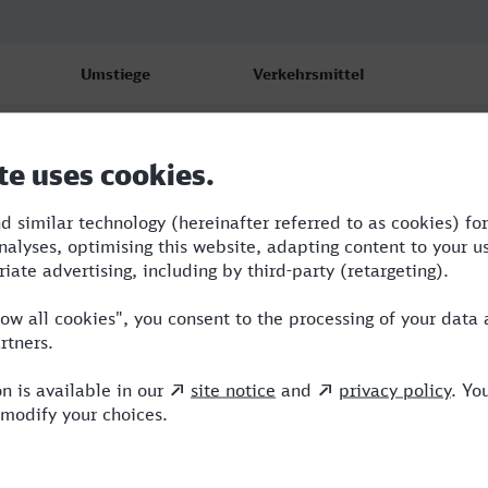
Umstiege
Verkehrsmittel
1
ERB
1
ERB
1
ERB