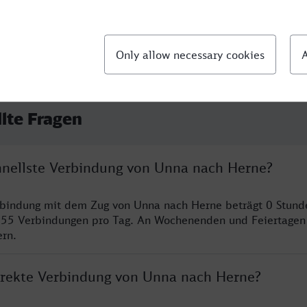
llte Fragen
chnellste Verbindung von Unna nach Herne?
erbindung mit dem Zug von Unna nach Herne beträgt 0 Stun
 55 Verbindungen pro Tag. An Wochenenden und Feiertagen 
ern.
direkte Verbindung von Unna nach Herne?