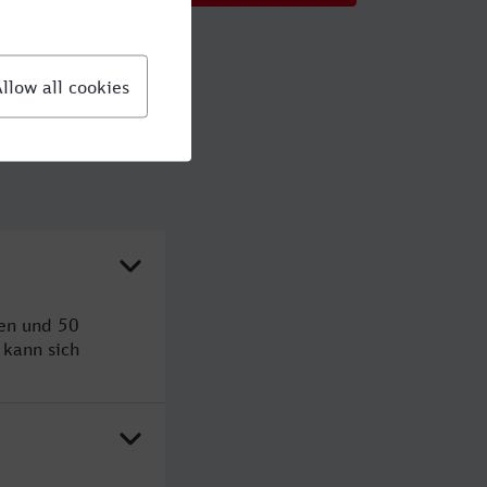
den und 50
kann sich