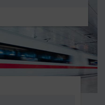
Metanavigatio