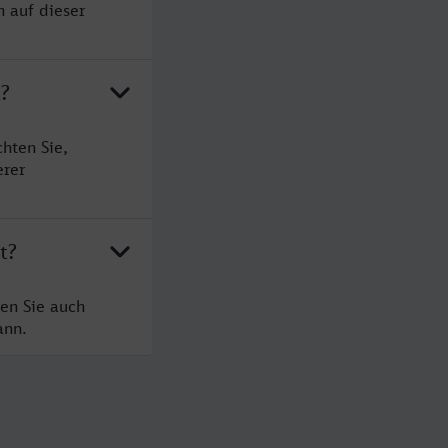
n auf dieser
t?
hten Sie,
erer
t?
en Sie auch
ann.