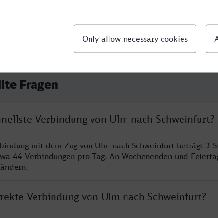
llte Fragen
chnellste Verbindung von Ulm nach Schweinfurt?
rbindung mit dem Zug von Ulm nach Schweinfurt beträgt 3 
twa 44 Verbindungen pro Tag. An Wochenenden und Feierta
 ändern.
direkte Verbindung von Ulm nach Schweinfurt?