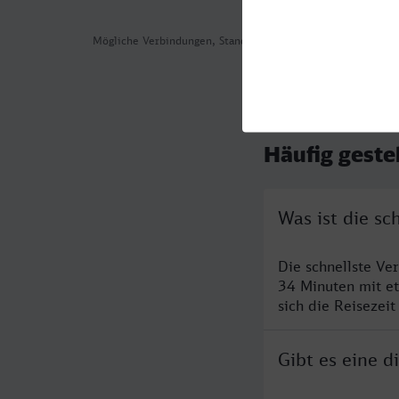
Mögliche Verbindungen, Stand: 2026-08-05 07:35
Häufig geste
Was ist die s
Die schnellste Ve
34 Minuten mit e
sich die Reisezeit
Gibt es eine 