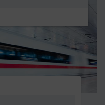
Metanavigatio