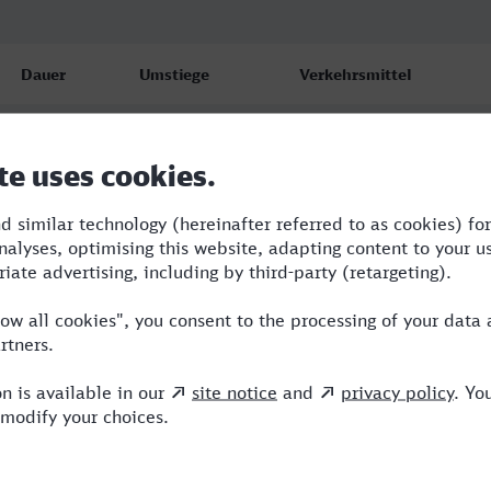
Dauer
Umstiege
Verkehrsmittel
3:34
2
RE,ICE
4:29
2
RB,ICE
4:57
2
RE,ICE