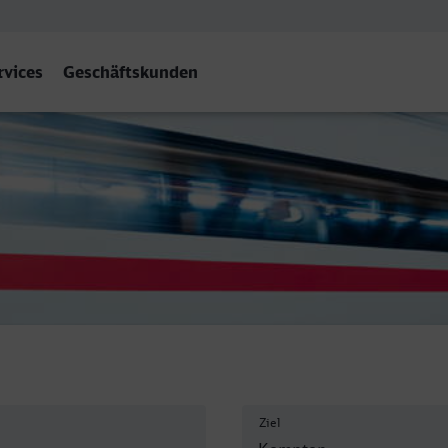
rvices
Geschäftskunden
llgäu) Hbf
Ziel