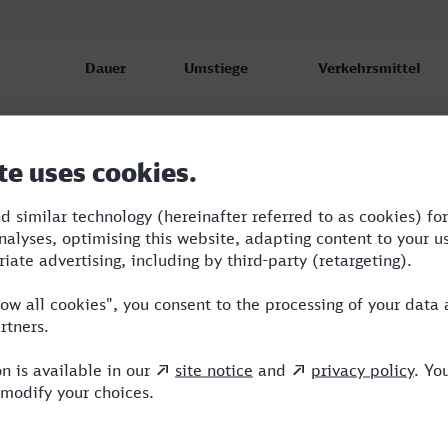
Dauer
Umstiege
Verkehrsmittel
4:40
3
IC,ICE
5:10
3
RE,NX,ICE
6:17
5
BUS,RE,NX,ICE