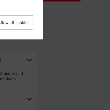
?
 Stunden und
gen kann