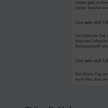
Leider gibt es ke
dieser Strecke mi
Um wie viel U
Der früheste Zug 
dass der Fahrplan
Reiseauskunft erha
Um wie viel U
Der letzte Zug vo
auch hier, dass d