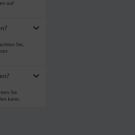
en auf
en?
achten Sie,
erer
ten?
hten Sie
den kann.