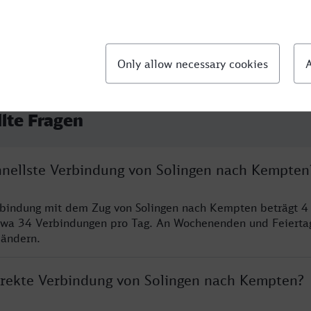
llte Fragen
chnellste Verbindung von Solingen nach Kempten
rbindung mit dem Zug von Solingen nach Kempten beträgt 4
twa 34 Verbindungen pro Tag. An Wochenenden und Feierta
 ändern.
direkte Verbindung von Solingen nach Kempten?