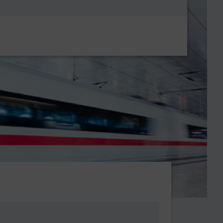
Metanavigatio