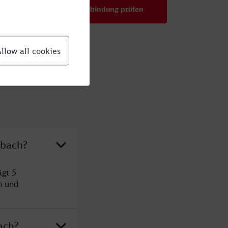
Verbindung prüfen
für Preise ab 70,89 €
dbach?
ägt 5
n und
ach?