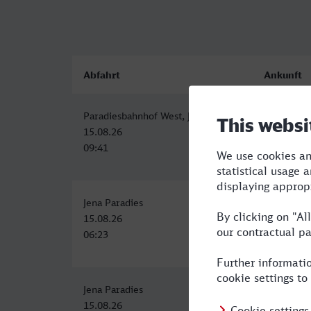
Abfahrt
Ankunft
Paradiesbahnhof West, Jena
Möncheng
15.08.26
15.08.26
09:41
15:11
Jena Paradies
Möncheng
15.08.26
15.08.26
06:23
13:11
Jena Paradies
Möncheng
15.08.26
16.08.26