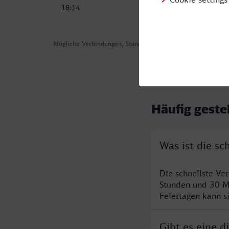
18:14
01:19
Mögliche Verbindungen, Stand: 2026-08-01 01:02
Häufig geste
Was ist die s
Die schnellste V
Stunden und 30 M
Feiertagen kann s
Gibt es eine 