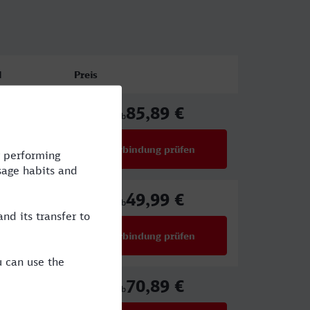
l
Preis
85,89 €
CE,EB
ab
Verbindung prüfen
für Preise ab 85,89 €
49,99 €
ab
Verbindung prüfen
für Preise ab 49,99 €
70,89 €
ab