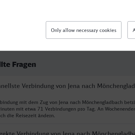
llte Fragen
chnellste Verbindung von Jena nach Mönchengla
erbindung mit dem Zug von Jena nach Mönchengladbach betr
inuten mit etwa 71 Verbindungen pro Tag. An Wochenende
ich die Reisezeit ändern.
direkte Verbindung von Jena nach Mönchengladb