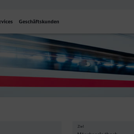
rvices
Geschäftskunden
na - Mönchengladbach Hbf
Ziel