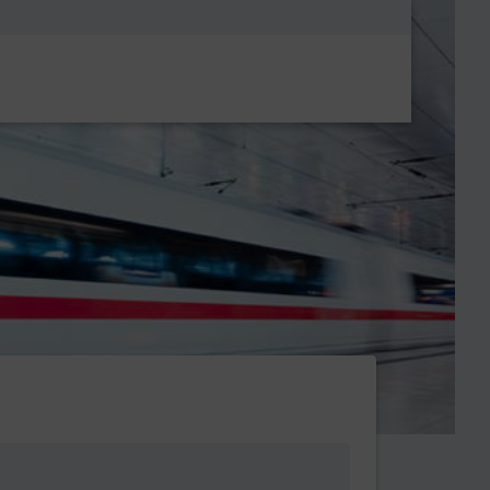
Metanavigatio