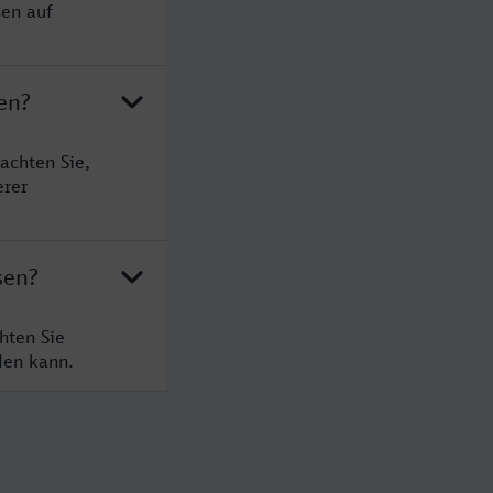
sen auf
en?
achten Sie,
erer
sen?
hten Sie
den kann.