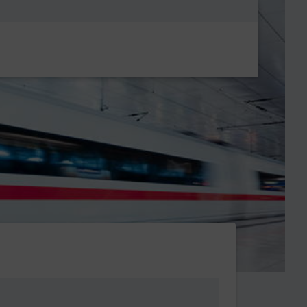
Metanavigatio