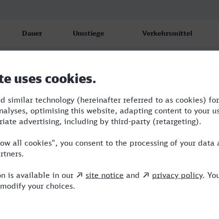
Dauer
Umstiege
Verkehrsmittel
1:47
1
RE,S
1:54
1
RE,NX
1:54
1
RE,NX