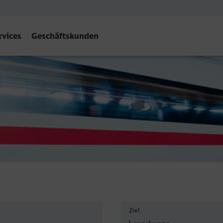
rvices
Geschäftskunden
itte
Ziel