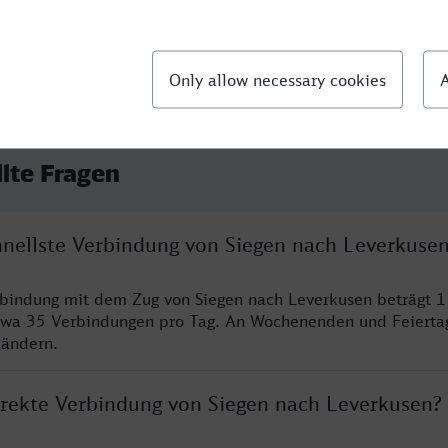
llte Fragen
chnellste Verbindung von Siegen nach Leverkuse
rbindung mit dem Zug von Siegen nach Leverkusen beträgt 
twa 35 Verbindungen pro Tag. An Wochenenden und Feierta
 ändern.
direkte Verbindung von Siegen nach Leverkusen?