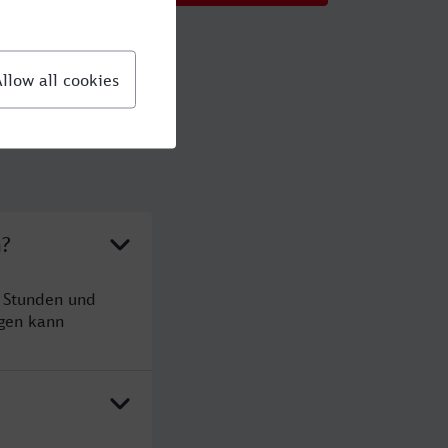
n?
1 Stunden und
gen kann