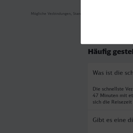
Mögliche Verbindungen, Stand: 2026-08-01 03:04
Häufig geste
Was ist die s
Die schnellste Ve
47 Minuten mit e
sich die Reisezeit
Gibt es eine 