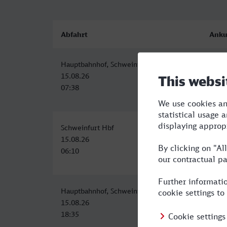
Abfahrt
Anku
Hauptbahnhof, Schweinfurt
Aach
15.08.26
15.08
07:38
12:1
Schweinfurt Hbf
Aach
15.08.26
15.08
06:10
12:0
Hauptbahnhof, Schweinfurt
Aach
15.08.26
15.08
18:35
23:4