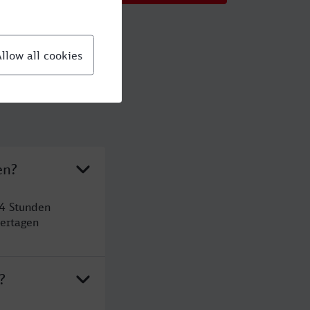
en?
 4 Stunden
ertagen
?