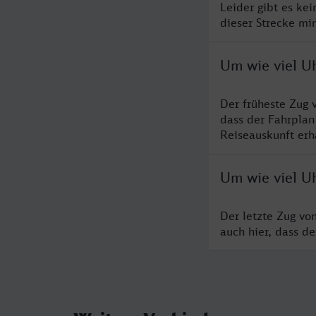
Leider gibt es ke
dieser Strecke mi
Um wie viel U
Der früheste Zug 
dass der Fahrplan
Reiseauskunft erha
Um wie viel U
Der letzte Zug vo
auch hier, dass d