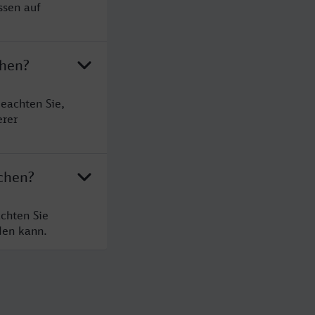
ssen auf
chen?
eachten Sie,
erer
achen?
chten Sie
den kann.