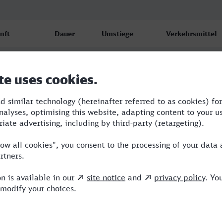
nft
Dauer
Umstiege
Verkehrsmittel
en Hbf
4:38
3
BUS,RE,ICE
.26
6
en Hbf
5:57
3
RE,ICE,NX,EB
.26
7
en Hbf
5:05
3
BUS,RE,ICE
.26
0