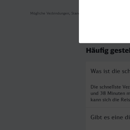
Mögliche Verbindungen, Stand: 2026-08-01 06:16
Häufig geste
Was ist die s
Die schnellste Ve
und 38 Minuten m
kann sich die Rei
Gibt es eine 