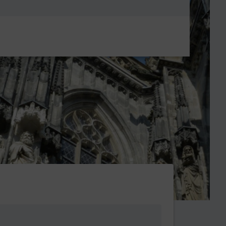
Metanavigatio