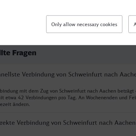
llte Fragen
chnellste Verbindung von Schweinfurt nach Aach
rbindung mit dem Zug von Schweinfurt nach Aachen beträgt
it etwa 42 Verbindungen pro Tag. An Wochenenden und Fei
sezeit ändern.
direkte Verbindung von Schweinfurt nach Aachen