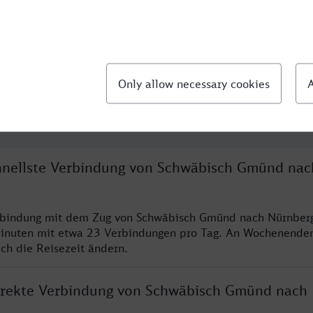
llte Fragen
chnellste Verbindung von Schwäbisch Gmünd nac
erbindung mit dem Zug von Schwäbisch Gmünd nach Nürnberg
inuten mit etwa 23 Verbindungen pro Tag. An Wochenende
ich die Reisezeit ändern.
direkte Verbindung von Schwäbisch Gmünd nach