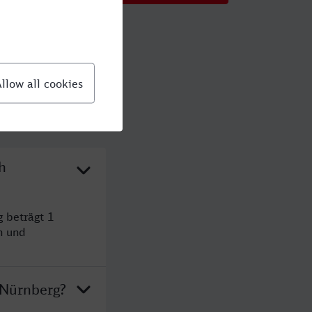
h
 beträgt 1
n und
 Nürnberg?