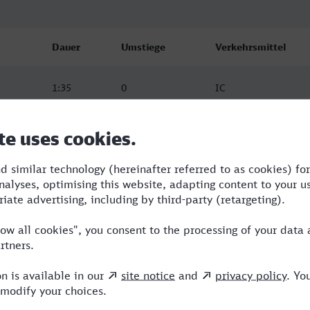
Dauer
Umstiege
Verkehrsmittel
1:35
0
IC
2:42
1
ARV,ICE
2:57
2
ARV,ICE