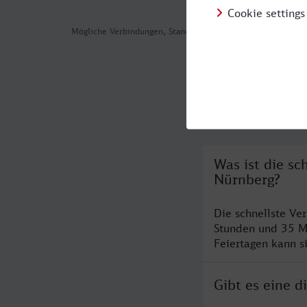
Mögliche Verbindungen, Stand: 2026-07-31 05:06
Häufig geste
Was ist die s
Nürnberg?
Die schnellste V
Stunden und 35 M
Feiertagen kann s
Gibt es eine 