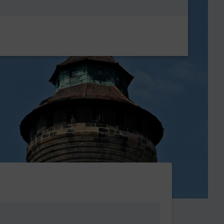
Metanavigatio