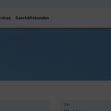
rvices
Geschäftskunden
berg Hbf
Ziel