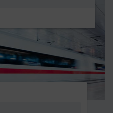
Metanavigatio