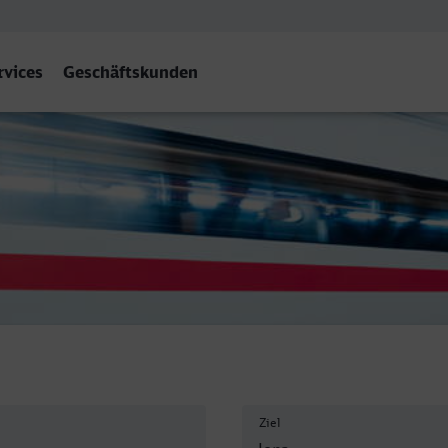
rvices
Geschäftskunden
hnhof West, Jena
Ziel