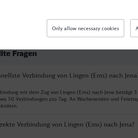
llte Fragen
hnellste Verbindung von Lingen (Ems) nach Jena
rbindung mit dem Zug von Lingen (Ems) nach Jena beträgt 
twa 50 Verbindungen pro Tag. An Wochenenden und Feierta
 ändern.
irekte Verbindung von Lingen (Ems) nach Jena?