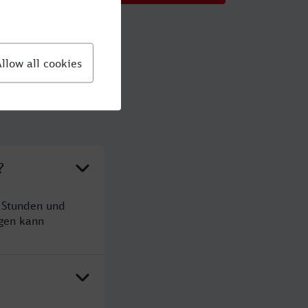
?
5 Stunden und
gen kann