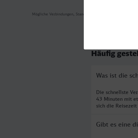
Mögliche Verbindungen, Stand: 2026-08-05 14:05
Häufig geste
Was ist die sc
Die schnellste Ve
43 Minuten mit e
sich die Reisezeit
Gibt es eine d