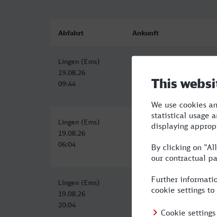
Abfahrt
Ankunft
Lingen (Ems)
Paradiesbahnhof West, Jen
19.08.26
19.08.26
09:44
15:27
Lingen (Ems)
Jena Paradies
19.08.26
19.08.26
06:04
13:46
Lingen (Ems)
Jena Paradies
19.08.26
20.08.26
20:04
07:04