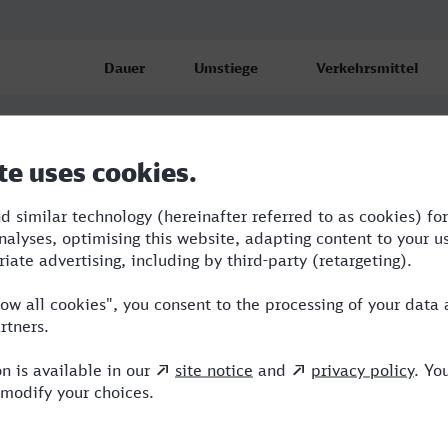
Dauer
Umstiege
Verkehrsmittel
a
5:43
4
STR,BUS,IC,NX
7:42
6
ABR,WFB,RE,NX,IC
11:00
4
WFB,RE,ICE,EB