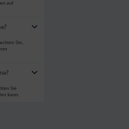
sen auf
na?
achten Sie,
erer
ena?
hten Sie
den kann.