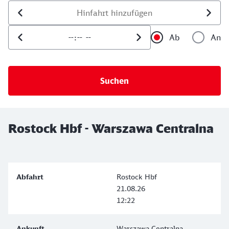
Datum der Hinfahrt
Uhrzeit der Hinfahrt
Ab
An
Uhrzeit als 
Uh
Rostock Hbf - Warszawa Centralna
Rostock Hbf
21.08.26
12:22
Warszawa Centralna