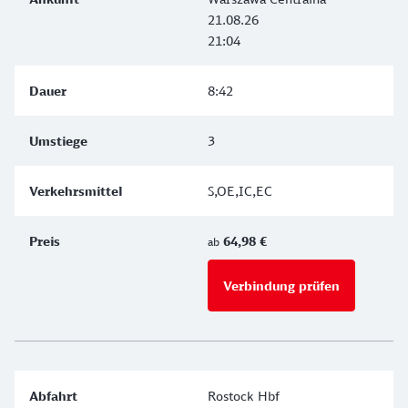
21.08.26
21:04
8:42
3
S,OE,IC,EC
64,98 €
ab
Verbindung prüfen
für Preise 
Rostock Hbf