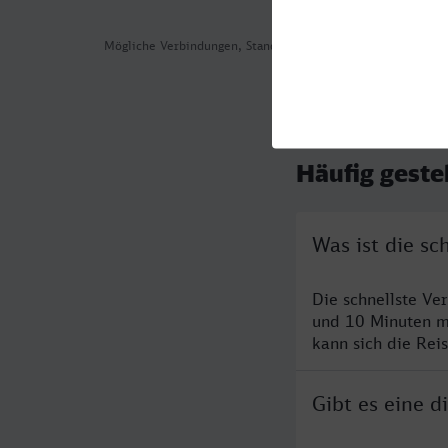
Mögliche Verbindungen, Stand: 2026-08-02 04:54
Häufig geste
Was ist die sc
Die schnellste Ve
und 10 Minuten m
kann sich die Rei
Gibt es eine d