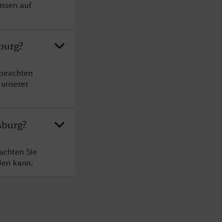
üssen auf
burg?
 beachten
 unserer
sburg?
achten Sie
den kann.