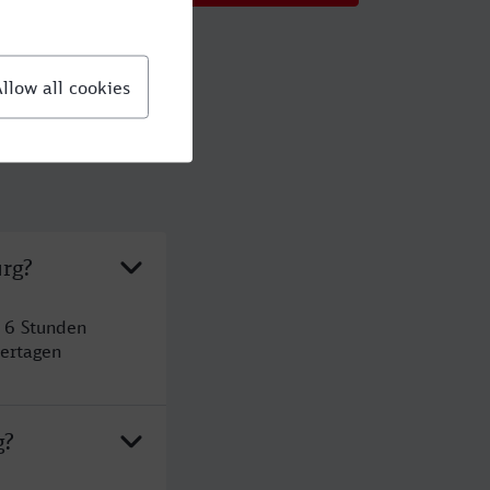
urg?
t 6 Stunden
ertagen
g?