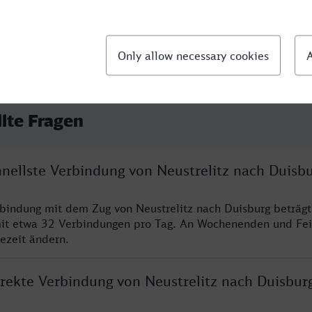
llte Fragen
hnellste Verbindung von Neustrelitz nach Duisb
rbindung mit dem Zug von Neustrelitz nach Duisburg beträg
it etwa 32 Verbindungen pro Tag. An Wochenenden und Fei
sezeit ändern.
irekte Verbindung von Neustrelitz nach Duisbur