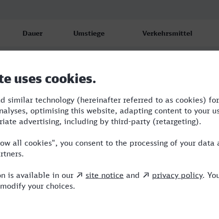
Dauer
Umstiege
Verkehrsmittel
6:10
1
RE,FLX
6:42
1
RE,ICE
6:41
1
RE,ICE