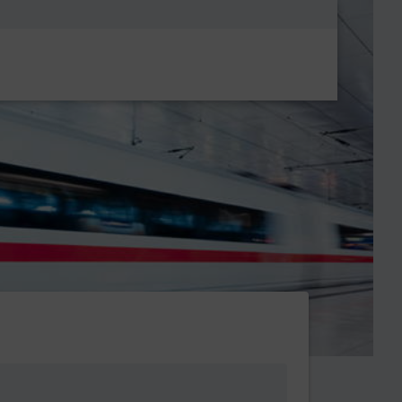
Metanavigatio