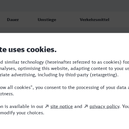
Dauer
Umstiege
Verkehrsmittel
4:24
0
ICE
4:40
1
RJ,ICE
4:54
2
BRB,ICE,HLB