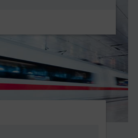
Metanavigatio