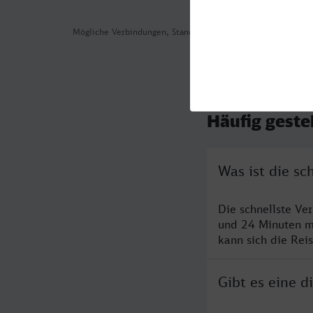
Mögliche Verbindungen, Stand: 2026-08-05 16:30
Häufig geste
Was ist die s
Die schnellste V
und 24 Minuten m
kann sich die Rei
Gibt es eine 