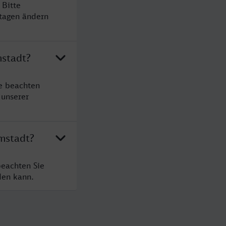
 Bitte
rtagen ändern
mstadt?
e beachten
 unserer
mstadt?
beachten Sie
den kann.