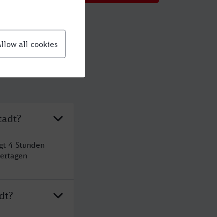
tadt?
gt 4 Stunden
ertagen
dt?