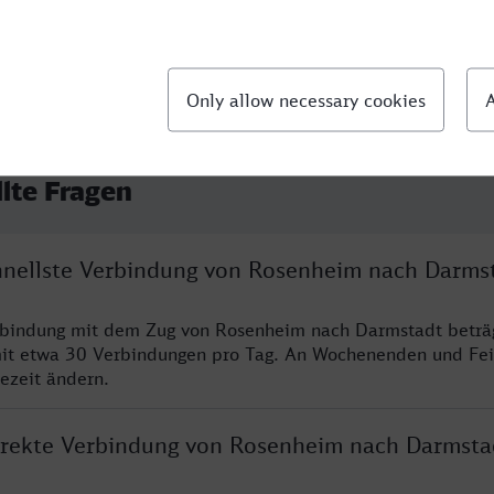
llte Fragen
chnellste Verbindung von Rosenheim nach Darms
erbindung mit dem Zug von Rosenheim nach Darmstadt beträ
it etwa 30 Verbindungen pro Tag. An Wochenenden und Fei
sezeit ändern.
direkte Verbindung von Rosenheim nach Darmsta