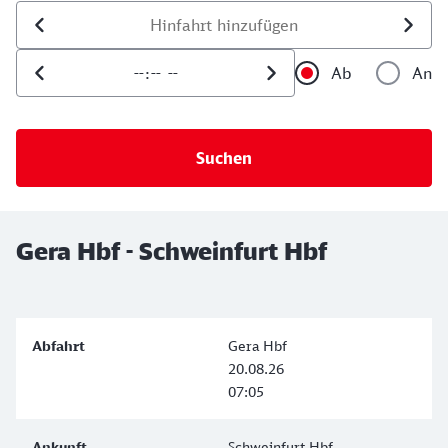
Datum der Hinfahrt
Uhrzeit der Hinfahrt
Ab
An
Uhrzeit als 
Uh
Gera Hbf - Schweinfurt Hbf
Gera Hbf
20.08.26
07:05
Schweinfurt Hbf