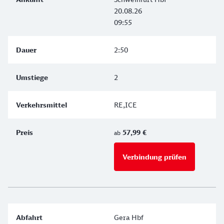
20.08.26
09:55
2:50
2
RE,ICE
57,99 €
ab
Verbindung prüfen
für Preise 
Gera Hbf