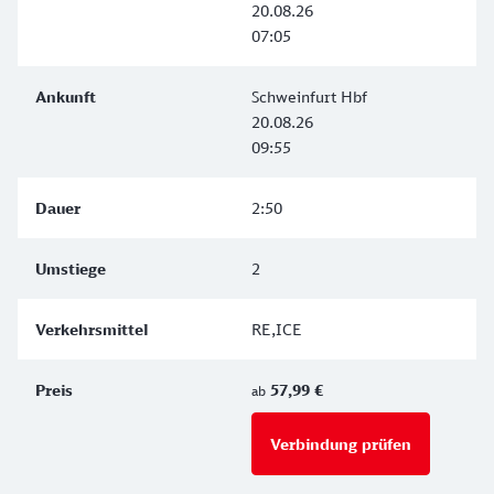
20.08.26
07:05
Schweinfurt Hbf
20.08.26
09:55
2:50
2
RE,ICE
57,99 €
ab
Verbindung prüfen
für Preise 