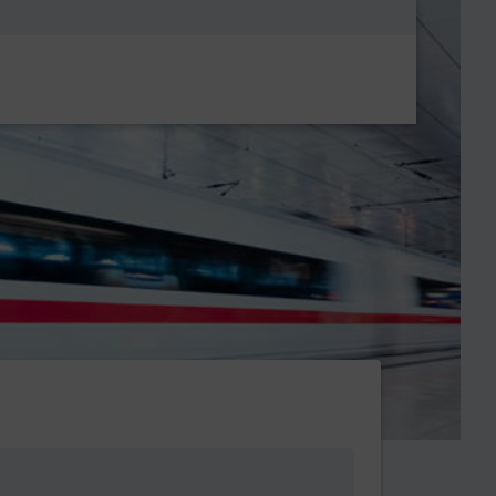
Metanavigatio