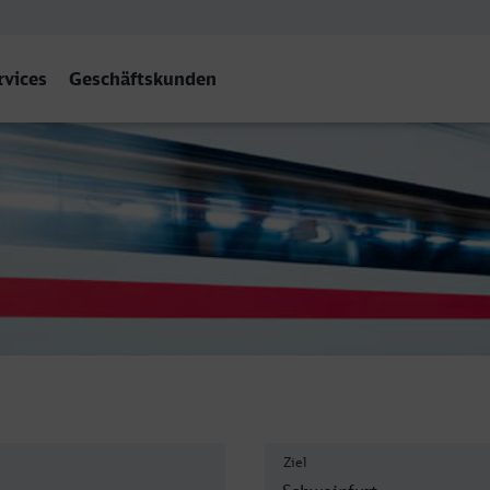
rvices
Geschäftskunden
chweinfurt
Ziel