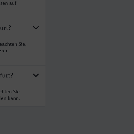
ssen auf
urt?
eachten Sie,
erer
furt?
chten Sie
den kann.