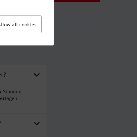
rt?
5 Stunden
ertagen
?