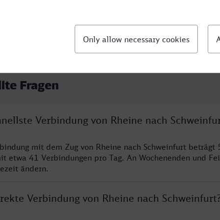
llte Fragen
chnellste Verbindung von Rheine nach Schweinfu
rbindung mit dem Zug von Rheine nach Schweinfurt beträgt 
it etwa 41 Verbindungen pro Tag. An Wochenenden und Fei
sezeit ändern.
direkte Verbindung von Rheine nach Schweinfurt