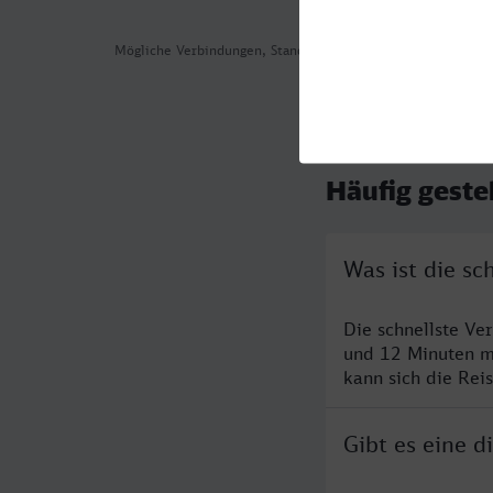
Mögliche Verbindungen, Stand: 2026-08-04 02:33
Häufig geste
Was ist die s
Die schnellste Ve
und 12 Minuten m
kann sich die Rei
Gibt es eine 