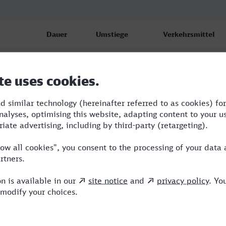
Dauer
Umstiege
Verkehrsmittel
5:12
4
BUS,RE,NX,ICE
5:42
4
RB,BUS,NX,ICE
7:39
3
BUS,NX,ICE