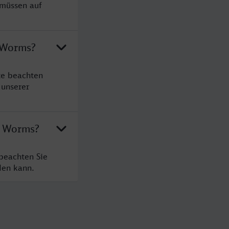
 müssen auf
h Worms?
te beachten
 unserer
h Worms?
beachten Sie
den kann.