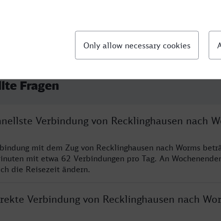
llte Fragen
chnellste Verbindung von Recklinghausen nach 
rbindung mit dem Zug von Recklinghausen nach Worms beträ
inuten mit etwa 62 Verbindungen pro Tag. An Wochenende
ich die Reisezeit ändern.
direkte Verbindung von Recklinghausen nach Wo