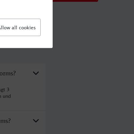
Worms?
gt 3
n und
rms?