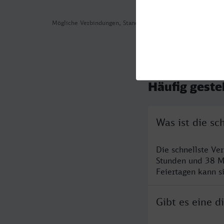
Mögliche Verbindungen, Stand: 2026-08-04 04:02
Häufig geste
Was ist die s
Die schnellste Ve
Stunden und 38 M
Feiertagen kann s
Gibt es eine 