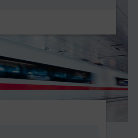
Metanavigatio