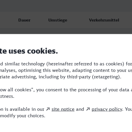
Dauer
Umstiege
Verkehrsmittel
3:38
2
S,ICE
4:47
3
RB,RE,ICE
4:16
3
RB,RE,ICE