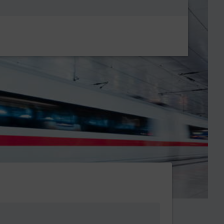
Metanavigatio