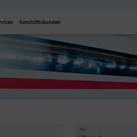
rvices
Geschäftskunden
ch (Main) Hbf
Ziel