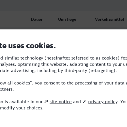
Dauer
Umstiege
Verkehrsmittel
f
4:54
3
RB,S,ICE
f
5:12
2
RB,OE,ICE
f
6:12
4
RE,OE,ICE