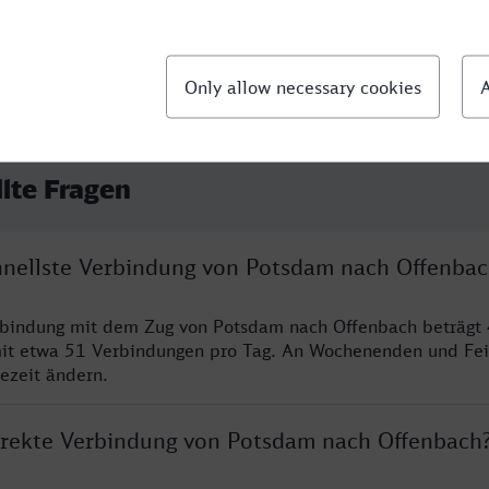
llte Fragen
chnellste Verbindung von Potsdam nach Offenba
erbindung mit dem Zug von Potsdam nach Offenbach beträgt
it etwa 51 Verbindungen pro Tag. An Wochenenden und Fei
sezeit ändern.
direkte Verbindung von Potsdam nach Offenbach