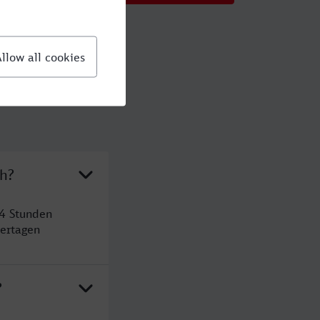
ch?
 4 Stunden
ertagen
?