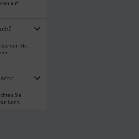
ssen auf
ach?
eachten Sie,
erer
bach?
chten Sie
den kann.