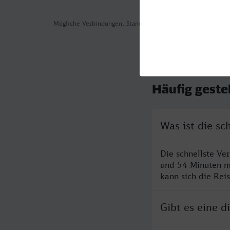
Mögliche Verbindungen, Stand: 2026-08-04 05:54
Häufig geste
Was ist die s
Die schnellste V
und 54 Minuten m
kann sich die Rei
Gibt es eine 