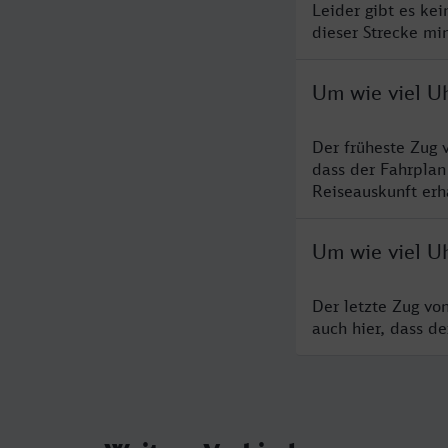
Leider gibt es ke
dieser Strecke mi
Um wie viel U
Der früheste Zug 
dass der Fahrplan
Reiseauskunft erha
Um wie viel U
Der letzte Zug vo
auch hier, dass d