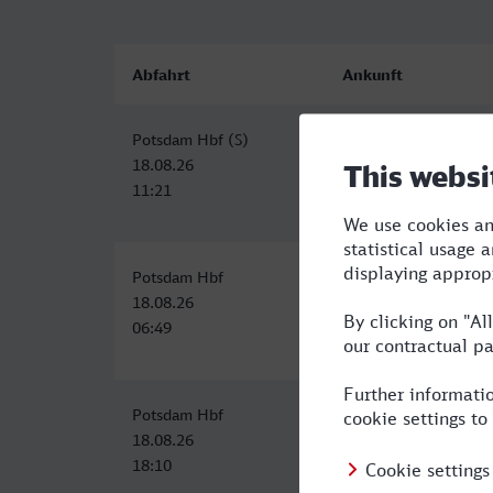
Abfahrt
Ankunft
Potsdam Hbf (S)
Offenbach (Main) Hb
18.08.26
18.08.26
11:21
16:15
Potsdam Hbf
Offenbach (Main) Hb
18.08.26
18.08.26
06:49
12:01
Potsdam Hbf
Offenbach (Main) Hb
18.08.26
19.08.26
18:10
00:22