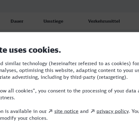
Dauer
Umstiege
Verkehrsmittel
2:41
2
VLX,RRB,ICE
3:11
3
VLX,RRB,ICE
3:14
2
RRB,ICE,HLB