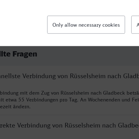
llte Fragen
chnellste Verbindung von Rüsselsheim nach Glad
rbindung mit dem Zug von Rüsselsheim nach Gladbeck beträ
it etwa 55 Verbindungen pro Tag. An Wochenenden und Fei
sezeit ändern.
direkte Verbindung von Rüsselsheim nach Gladbe