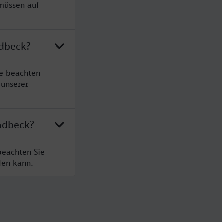
 müssen auf
adbeck?
te beachten
 unserer
ladbeck?
beachten Sie
den kann.