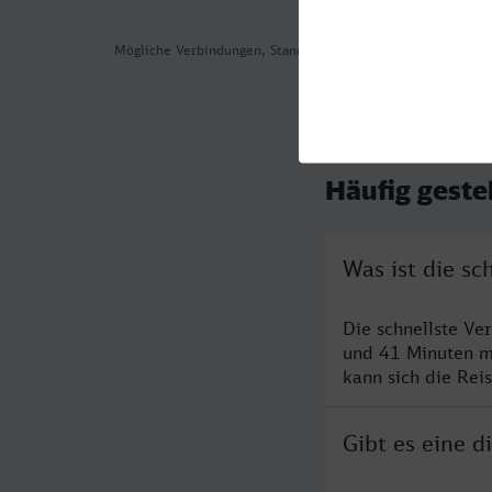
Mögliche Verbindungen, Stand: 2026-08-04 12:43
Häufig geste
Was ist die s
Die schnellste Ve
und 41 Minuten m
kann sich die Rei
Gibt es eine 