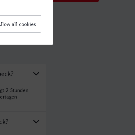
beck?
gt 2 Stunden
ertagen
ck?