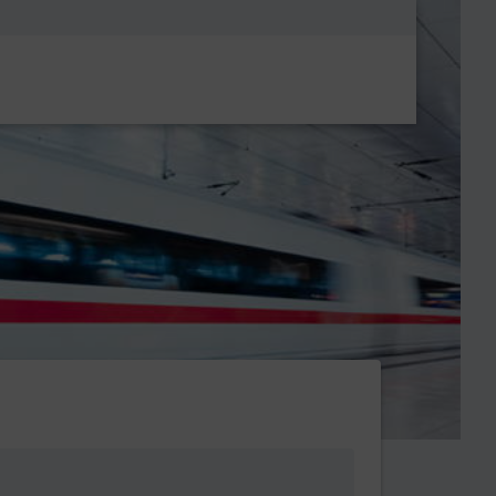
Metanavigatio