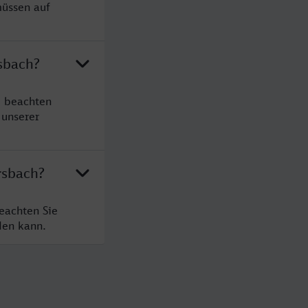
müssen auf
sbach?
e beachten
 unserer
rsbach?
eachten Sie
den kann.