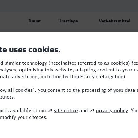
Dauer
Umstiege
Verkehrsmittel
ch
7:50
3
RB,BUS,RE,ICE
ch
8:17
3
RB,BUS,RE,ICE
ch
11:25
3
RB,BUS,ICE,ALX