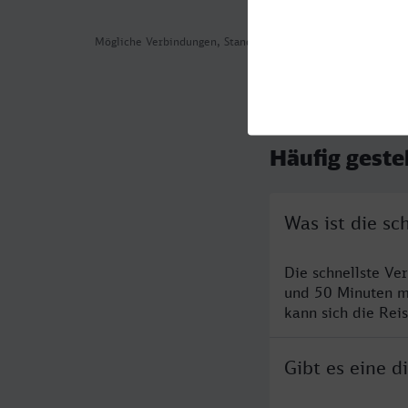
Mögliche Verbindungen, Stand: 2026-08-04 05:41
Häufig geste
Was ist die s
Die schnellste V
und 50 Minuten m
kann sich die Rei
Gibt es eine 