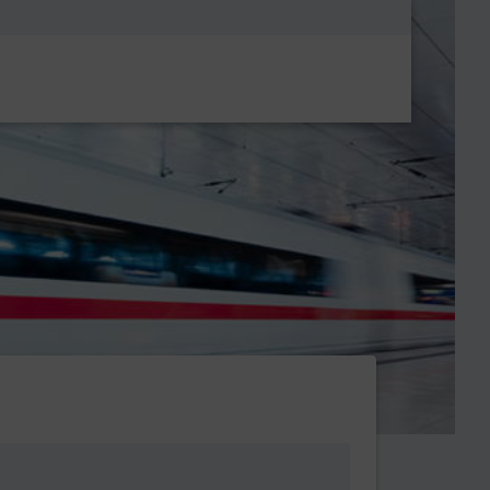
Metanavigatio