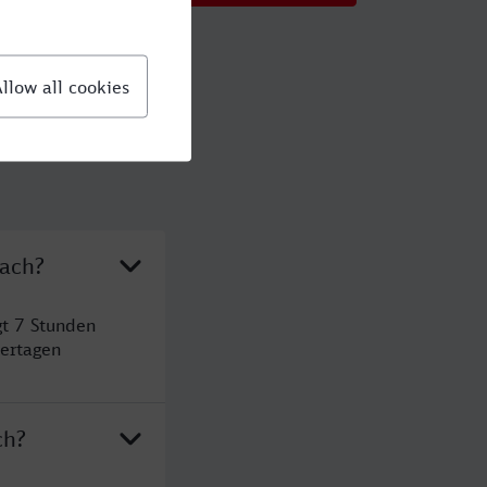
bach?
t 7 Stunden
ertagen
ch?