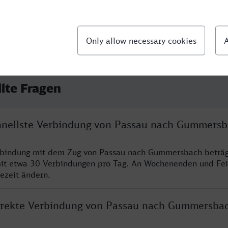
llte Fragen
chnellste Verbindung von Passau nach Gummers
erbindung mit dem Zug von Passau nach Gummersbach beträg
it etwa 30 Verbindungen pro Tag. An Wochenenden und Fei
sezeit ändern.
direkte Verbindung von Passau nach Gummersba