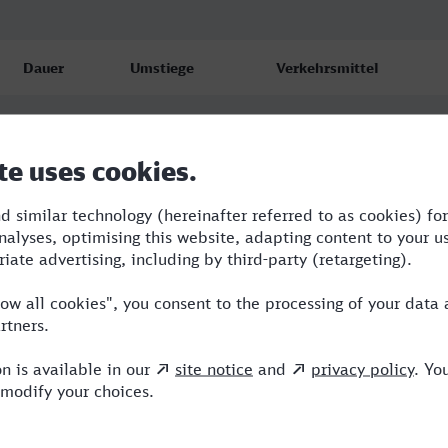
Dauer
Umstiege
Verkehrsmittel
3:41
1
ICE
4:12
1
VLX,ICE
5:51
4
RB,RE,ICE