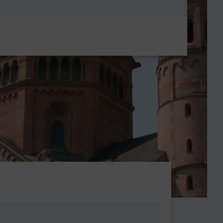
Metanavigatio