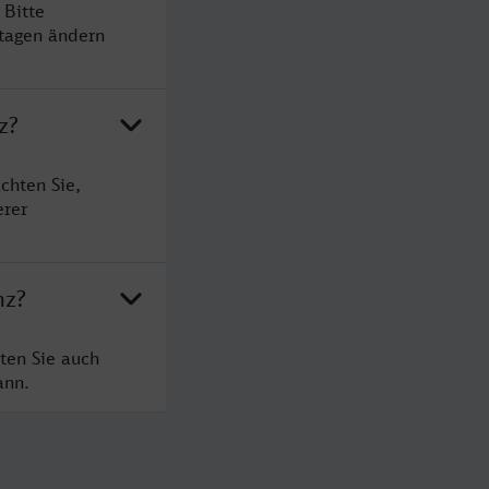
 Bitte
rtagen ändern
z?
chten Sie,
erer
nz?
ten Sie auch
ann.