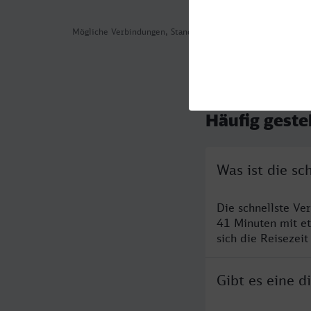
Mögliche Verbindungen, Stand: 2026-08-05 03:13
Häufig geste
Was ist die s
Die schnellste Ve
41 Minuten mit e
sich die Reisezeit
Gibt es eine 