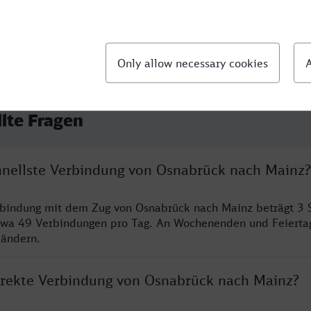
llte Fragen
chnellste Verbindung von Osnabrück nach Mainz?
rbindung mit dem Zug von Osnabrück nach Mainz beträgt 3 
twa 49 Verbindungen pro Tag. An Wochenenden und Feierta
 ändern.
direkte Verbindung von Osnabrück nach Mainz?