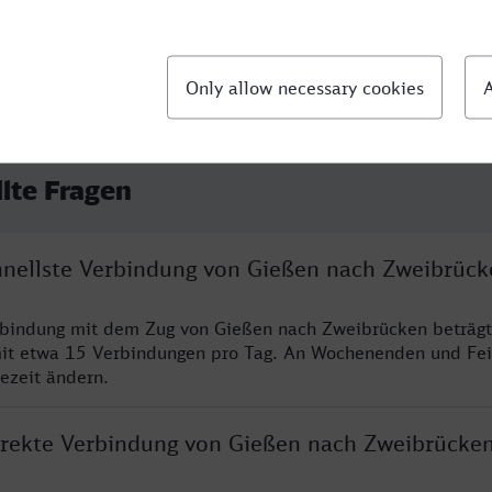
llte Fragen
chnellste Verbindung von Gießen nach Zweibrück
rbindung mit dem Zug von Gießen nach Zweibrücken beträgt
it etwa 15 Verbindungen pro Tag. An Wochenenden und Fei
sezeit ändern.
direkte Verbindung von Gießen nach Zweibrücke