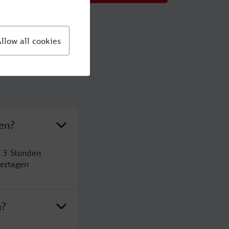
en?
 3 Stunden
ertagen
n?