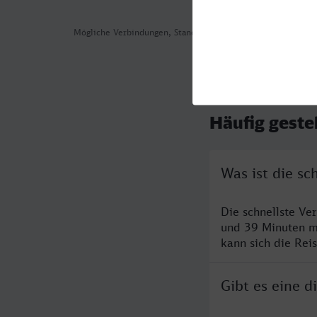
Mögliche Verbindungen, Stand: 2026-08-08 05:33
Häufig geste
Was ist die s
Die schnellste Ve
und 39 Minuten m
kann sich die Rei
Gibt es eine 