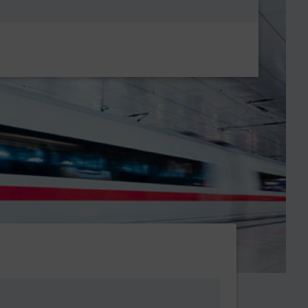
Metanavigatio