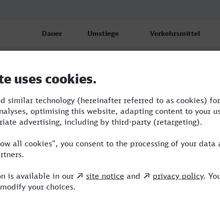
Dauer
Umstiege
Verkehrsmittel
3:39
3
BUS,RE,ICE,HLB
4:13
4
RB,BUS,RE,ICE,HLB
4:15
3
RB,RE,ICE,HLB