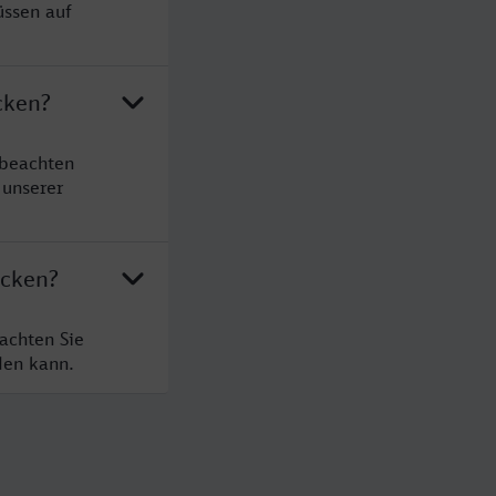
üssen auf
cken?
 beachten
 unserer
ücken?
achten Sie
den kann.