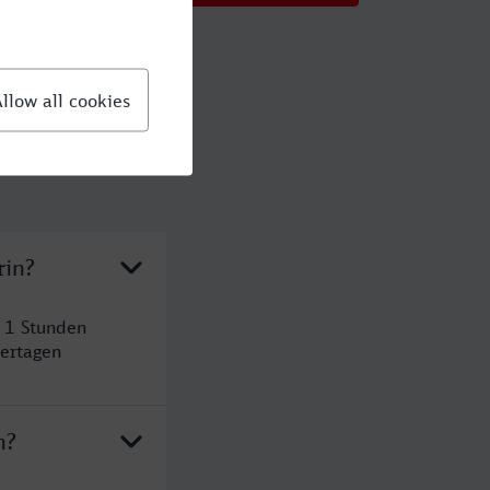
rin?
t 1 Stunden
ertagen
n?