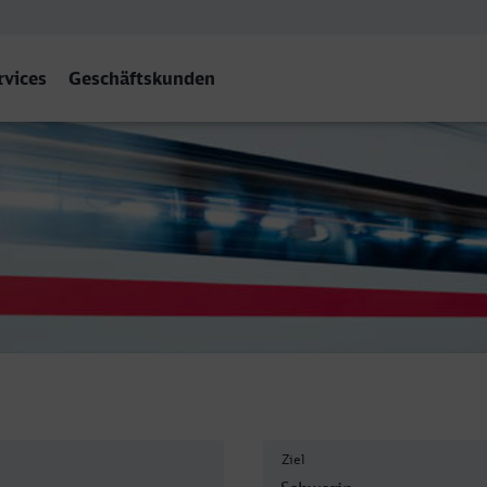
rvices
Geschäftskunden
 Hbf
Ziel