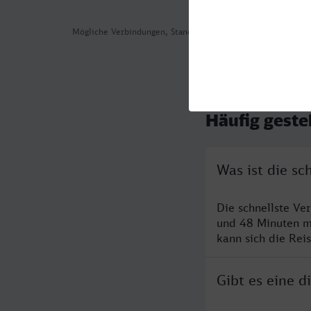
Mögliche Verbindungen, Stand: 2026-08-02 06:16
Häufig geste
Was ist die sc
Die schnellste Ve
und 48 Minuten m
kann sich die Rei
Gibt es eine d