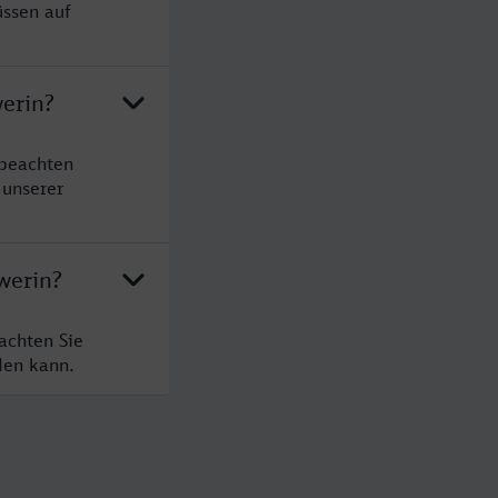
üssen auf
werin?
 beachten
 unserer
werin?
achten Sie
den kann.