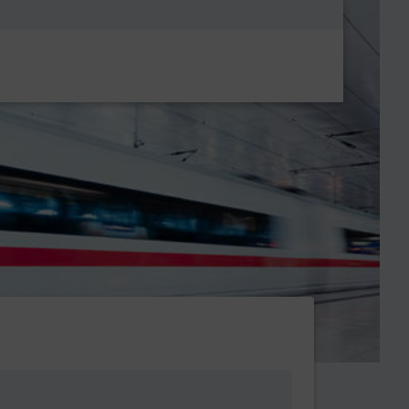
Metanavigatio