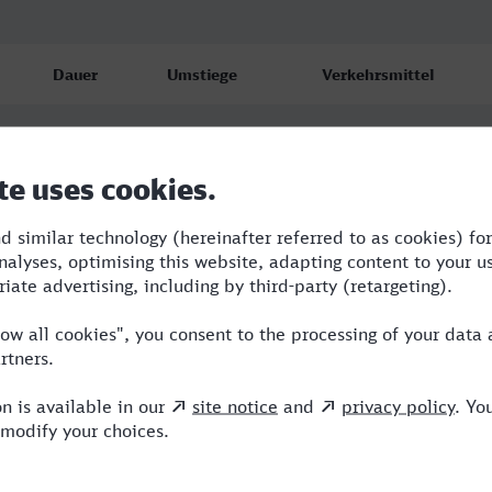
Dauer
Umstiege
Verkehrsmittel
1:48
2
RE,ICE
3:02
2
RE
2:09
2
RE,OE