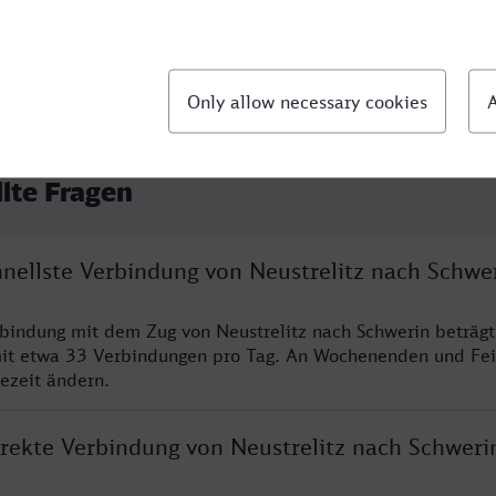
llte Fragen
hnellste Verbindung von Neustrelitz nach Schwe
rbindung mit dem Zug von Neustrelitz nach Schwerin beträg
it etwa 33 Verbindungen pro Tag. An Wochenenden und Fei
sezeit ändern.
irekte Verbindung von Neustrelitz nach Schweri