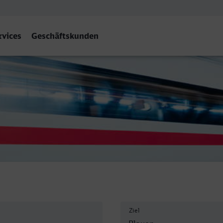
rvices
Geschäftskunden
uen (Vogtl) ob Bf
Ziel