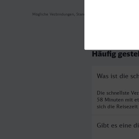
Mögliche Verbindungen, Stand: 2026-07-31 01:57
Häufig geste
Was ist die sc
Die schnellste Ve
58 Minuten mit e
sich die Reisezeit
Gibt es eine 