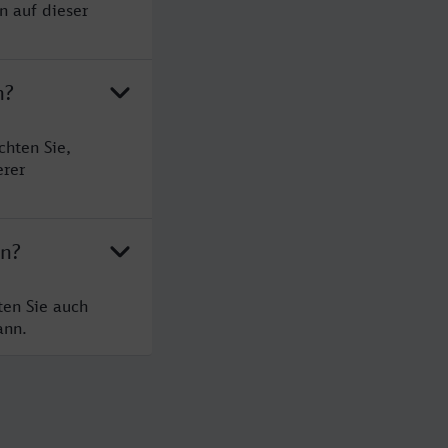
n auf dieser
n?
chten Sie,
erer
en?
ten Sie auch
ann.