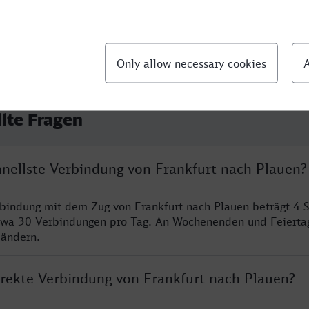
llte Fragen
hnellste Verbindung von Frankfurt nach Plauen?
rbindung mit dem Zug von Frankfurt nach Plauen beträgt 4 
twa 30 Verbindungen pro Tag. An Wochenenden und Feierta
 ändern.
direkte Verbindung von Frankfurt nach Plauen?