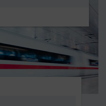
Metanavigatio