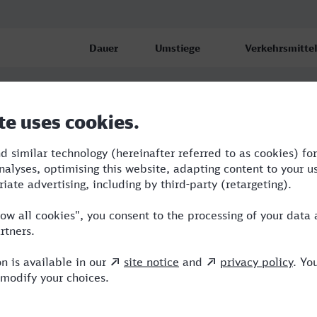
Dauer
Umstiege
Verkehrsmittel
 ob Bf
4:58
3
RE,ICE,VBG,EB
 ob Bf
5:43
2
ICE,MRB
 ob Bf
7:36
3
ICE,VBG,MRB