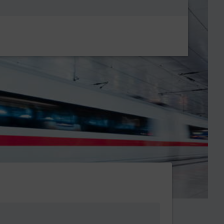
Metanavigatio