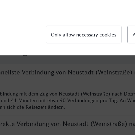
llte Fragen
chnellste Verbindung von Neustadt (Weinstraße)
erbindung mit dem Zug von Neustadt (Weinstraße) nach Dor
n und 41 Minuten mit etwa 40 Verbindungen pro Tag. An W
nn sich die Reisezeit ändern.
direkte Verbindung von Neustadt (Weinstraße) n