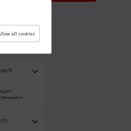
 nach
magen
ochenenden
ach