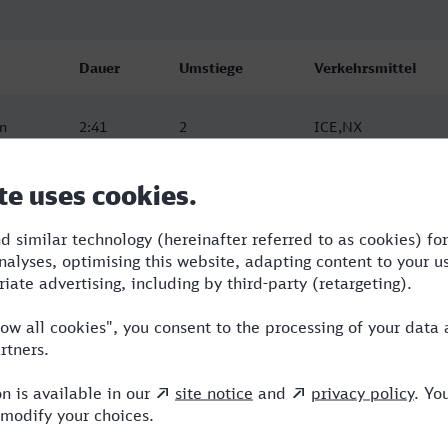
Dauer
Umstiege
Verkehrsmittel
n
2:41
2
ICE,NX
n
3:07
2
ICE,NX
n
2:55
3
RE,ICE,NX