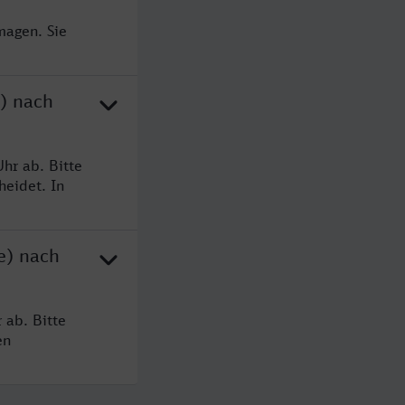
magen. Sie
e) nach
hr ab. Bitte
heidet. In
e) nach
 ab. Bitte
en