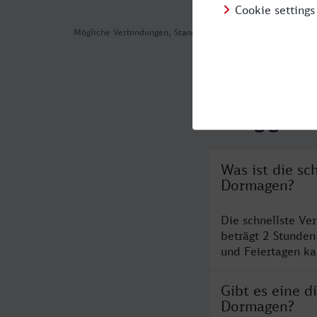
Mögliche Verbindungen, Stand: 2026-08-05 01:42
Häufig geste
Was ist die s
Dormagen?
Die schnellste V
beträgt 2 Stunde
und Feiertagen ka
Gibt es eine 
Dormagen?