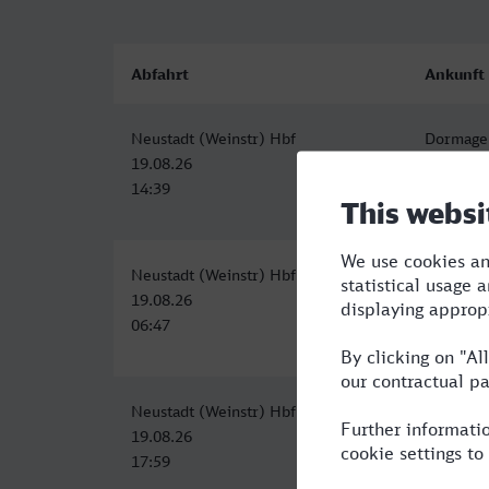
Abfahrt
Ankunft
Neustadt (Weinstr) Hbf
Dormage
19.08.26
19.08.26
14:39
17:20
Neustadt (Weinstr) Hbf
Dormage
19.08.26
19.08.26
06:47
09:54
Neustadt (Weinstr) Hbf
Dormage
19.08.26
19.08.26
17:59
20:54