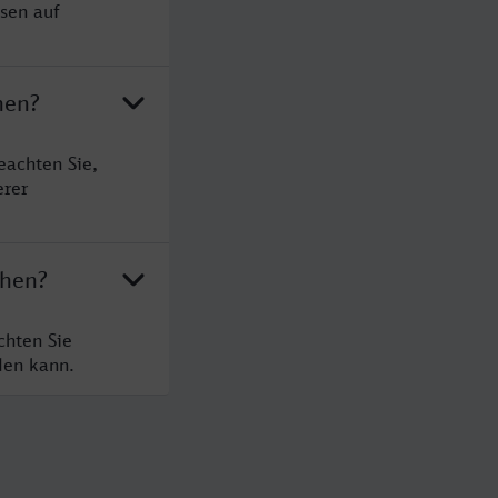
sen auf
hen?
eachten Sie,
erer
chen?
chten Sie
den kann.