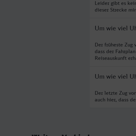
Leider gibt es ke
dieser Strecke mi
Um wie viel U
Der früheste Zug 
dass der Fahrplan
Reiseauskunft erha
Um wie viel U
Der letzte Zug vo
auch hier, dass d