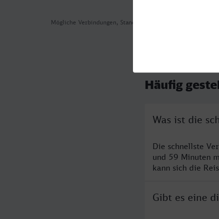
Mögliche Verbindungen, Stand: 2026-08-04 05:46
Häufig geste
Was ist die s
Die schnellste Ve
und 59 Minuten m
kann sich die Rei
Gibt es eine 