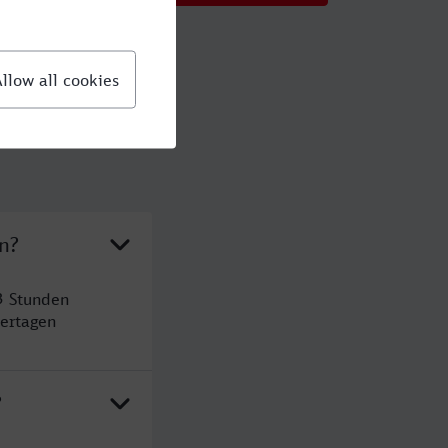
n?
3 Stunden
ertagen
?