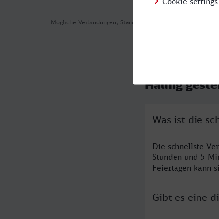
Mögliche Verbindungen, Stand: 2026-07-30 05:21
Häufig geste
Was ist die s
Die schnellste V
Stunden und 5 Mi
Feiertagen kann s
Gibt es eine 