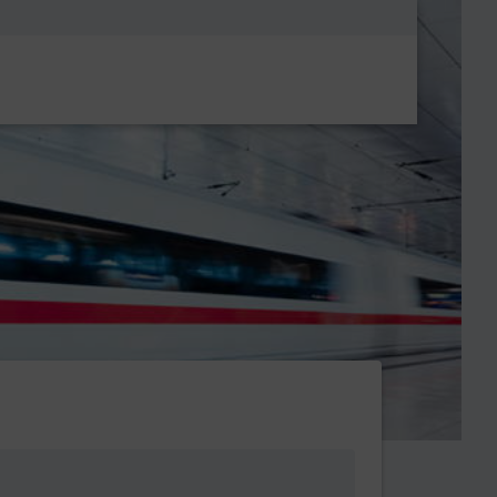
Metanavigatio