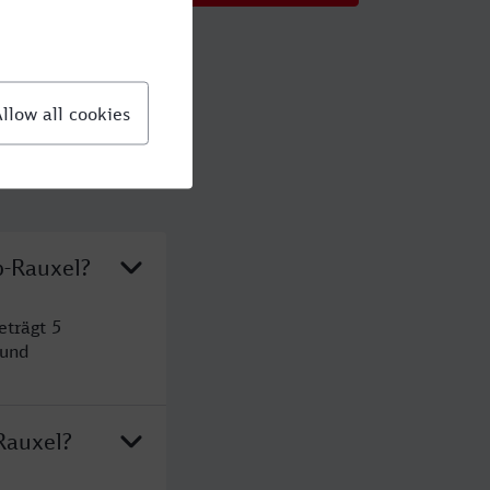
p-Rauxel?
eträgt 5
 und
Rauxel?