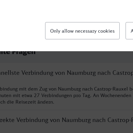
llte Fragen
chnellste Verbindung von Naumburg nach Castro
erbindung mit dem Zug von Naumburg nach Castrop-Rauxel b
nuten mit etwa 27 Verbindungen pro Tag. An Wochenenden
ich die Reisezeit ändern.
direkte Verbindung von Naumburg nach Castrop-