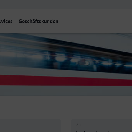
rvices
Geschäftskunden
strop-Rauxel Hbf
Ziel