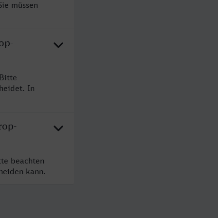
Sie müssen
op-
Bitte
heidet. In
rop-
tte beachten
cheiden kann.