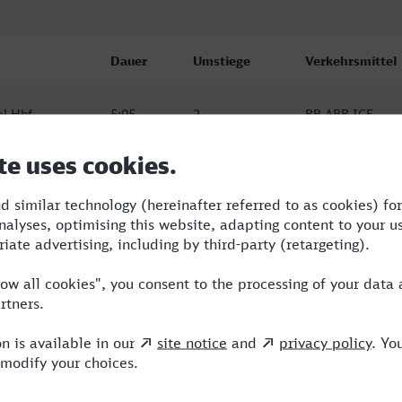
Dauer
Umstiege
Verkehrsmittel
el Hbf
5:05
2
RB,ABR,ICE
el Hbf
6:36
3
ABR,ERB,ICE
el Hbf
8:35
5
ABR,ERB,ICE,N