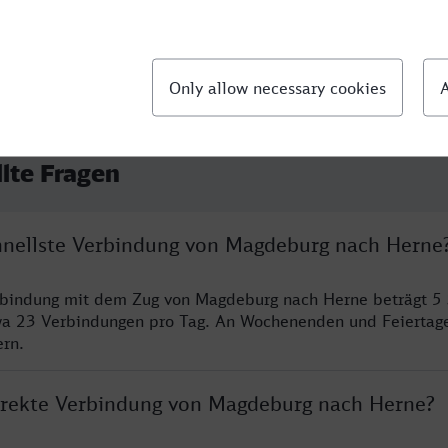
llte Fragen
chnellste Verbindung von Magdeburg nach Herne
erbindung mit dem Zug von Magdeburg nach Herne beträgt 5
wa 23 Verbindungen pro Tag. An Wochenenden und Feiertage
ern.
direkte Verbindung von Magdeburg nach Herne?