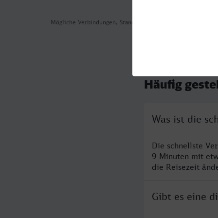
Mögliche Verbindungen, Stand: 2026-08-05 17:07
Häufig geste
Was ist die s
Die schnellste V
9 Minuten mit et
die Reisezeit änd
Gibt es eine 