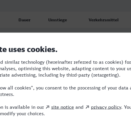
Dauer
Umstiege
Verkehrsmittel
5:09
2
RB,IC,ICE
5:19
2
RB,ICE
6:07
2
RB,BUS,ICE