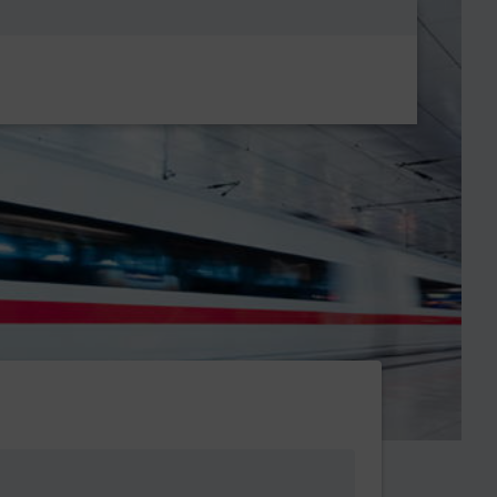
Metanavigatio