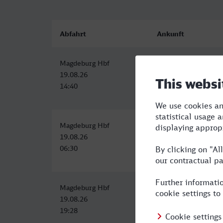
Abfahrt
Ankunft
Magdeburg Hbf
Herne
19.08.26
19.08.26
14:40
19:49
Magdeburg Hbf
Herne
19.08.26
19.08.26
06:30
11:49
Magdeburg Hbf
Bahnhof, Herne
19.08.26
20.08.26
19:28
01:35