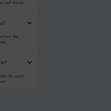
en auf dieser
ne?
chten Sie,
erer
ne?
hten Sie auch
ann.