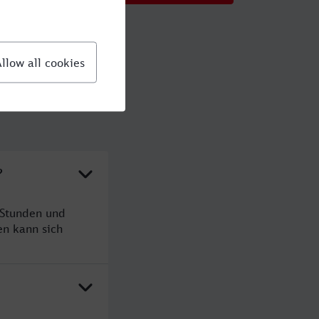
?
 Stunden und
n kann sich