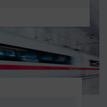
Metanavigatio