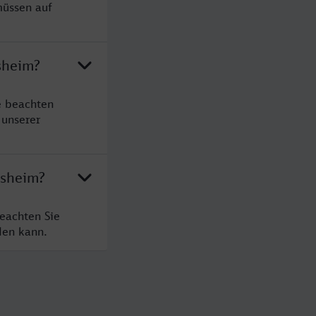
müssen auf
sheim?
e beachten
 unserer
lsheim?
eachten Sie
den kann.