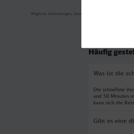
Mögliche Verbindungen, Stand: 2026-07-30 06:47
Häufig geste
Was ist die s
Die schnellste V
und 50 Minuten m
kann sich die Rei
Gibt es eine 