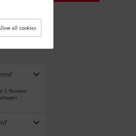
heim?
gt 1 Stunden
ertagen
im?