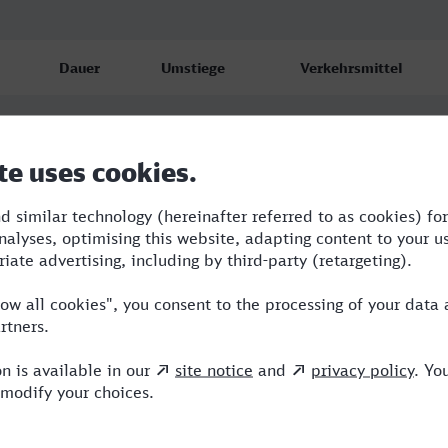
Dauer
Umstiege
Verkehrsmittel
1:50
1
BUS,RE
2:03
1
BUS,RE
1:50
1
BUS,RE