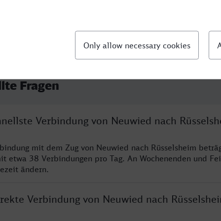
llte Fragen
chnellste Verbindung von Neuwied nach Rüssels
erbindung mit dem Zug von Neuwied nach Rüsselsheim beträ
it etwa 38 Verbindungen pro Tag. An Wochenenden und Fei
sezeit ändern.
direkte Verbindung von Neuwied nach Rüsselshe