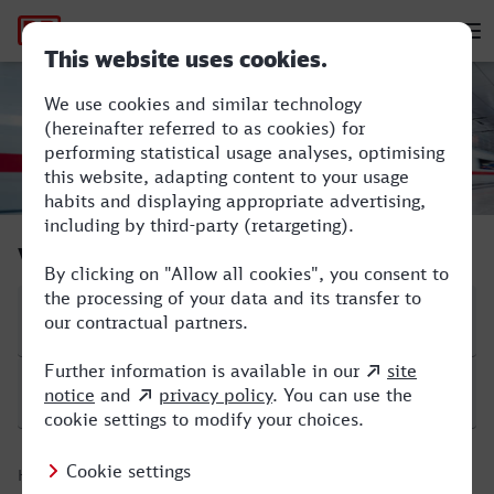
Hauptnavigation
M
Magdeburg Hbf - Göttingen
Verbindung suchen
Start
Ziel
Hinfahrt