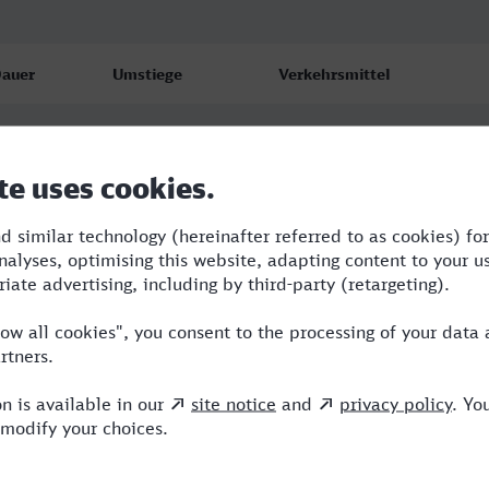
auer
Umstiege
Verkehrsmittel
:55
3
RE,ICE
:57
4
RE,ERB,ICE
:00
4
RB,RE,ERB,ICE