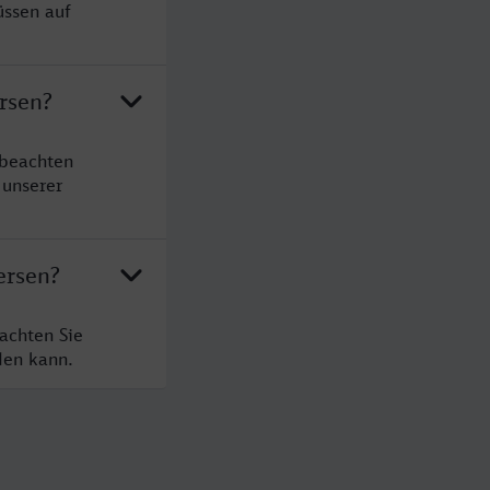
üssen auf
rsen?
 beachten
 unserer
ersen?
achten Sie
den kann.