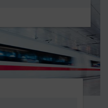
Metanavigatio