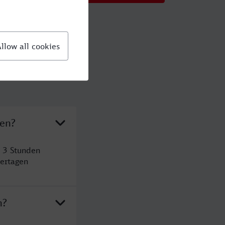
sen?
t 3 Stunden
ertagen
n?