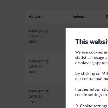
Abfahrt
Ankunft
D
Ludwigsburg
Viersen
3
19.08.26
19.08.26
08:32
12:27
Ludwigsburg
Viersen
3
19.08.26
19.08.26
06:31
10:28
Ludwigsburg
Viersen
4
19.08.26
19.08.26
18:32
22:32