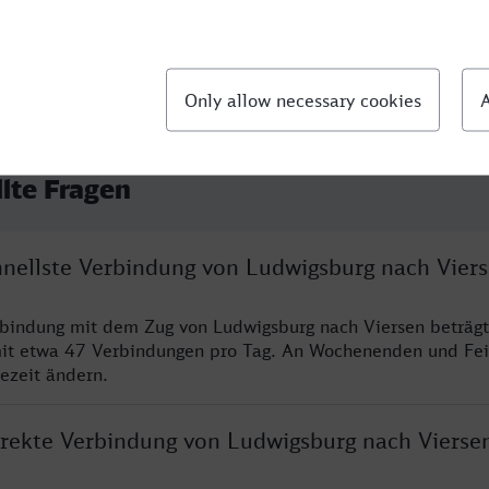
llte Fragen
chnellste Verbindung von Ludwigsburg nach Vier
rbindung mit dem Zug von Ludwigsburg nach Viersen beträg
it etwa 47 Verbindungen pro Tag. An Wochenenden und Fei
sezeit ändern.
direkte Verbindung von Ludwigsburg nach Vierse