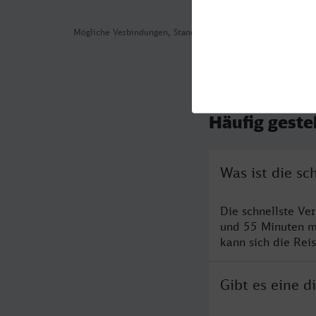
Mögliche Verbindungen, Stand: 2026-08-05 11:25
Häufig geste
Was ist die s
Die schnellste Ve
und 55 Minuten m
kann sich die Rei
Gibt es eine 