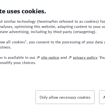
uer
Umstiege
Verkehrsmittel
30
3
SBB,RRB,ECE,ICE
llte Fragen
chnellste Verbindung von Lörrach nach Dorsten?