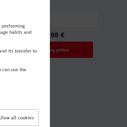
Preis
67,98 €
ab
Verbindung prüfen
für Preise ab 67,98 €