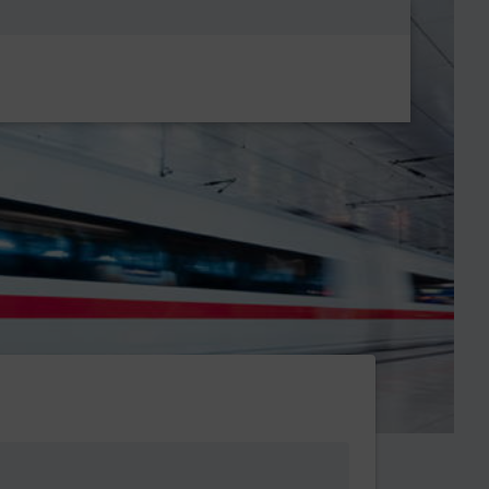
Metanavigatio