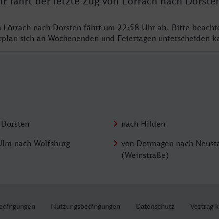
r fährt der letzte Zug von Lörrach nach Dorste
n Lörrach nach Dorsten fährt um 22:58 Uhr ab. Bitte beacht
hrplan sich an Wochenenden und Feiertagen unterscheiden k
 Dorsten
nach Hilden
Ulm nach Wolfsburg
von Dormagen nach Neust
(Weinstraße)
edingungen
Nutzungsbedingungen
Datenschutz
Vertrag 