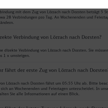
rbindung mit dem Zug von Lörrach nach Dorsten beträgt 5 S
twa 28 Verbindungen pro Tag. An Wochenenden und Feierta
 ändern.
direkte Verbindung von Lörrach nach Dorsten?
ine direkte Verbindung von Lörrach nach Dorsten. Sie müssen
s 1 x umsteigen.
r fährt der erste Zug von Lörrach nach Dorsten
von Lörrach nach Dorsten fährt um 05:55 Uhr ab. Bitte beac
 sich an Wochenenden und Feiertagen unterscheidet. In uns
lten Sie alle Informationen auf einen Blick.