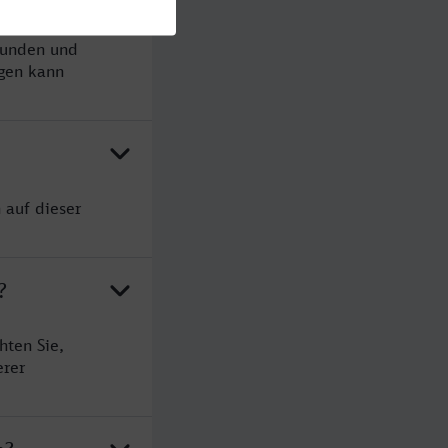
tunden und
gen kann
 auf dieser
?
hten Sie,
erer