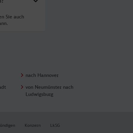
n?
en Sie auch
ann.
nach Hannover
adt
von Neumünster nach
Ludwigsburg
kündigen
Konzern
LkSG