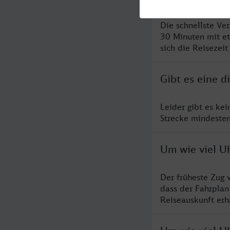
Die schnellste Ve
30 Minuten mit e
sich die Reisezeit
Gibt es eine 
Leider gibt es ke
Strecke mindesten
Um wie viel Uh
Der früheste Zug 
dass der Fahrplan
Reiseauskunft erha