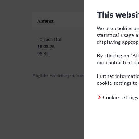
Abfahrt
Ankunft
Da
Lörrach Hbf
Dorsten
5:
18.08.26
18.08.26
06:31
12:01
Mögliche Verbindungen, Stand: 2026-08-04 00:54
Häufig geste
Was ist die s