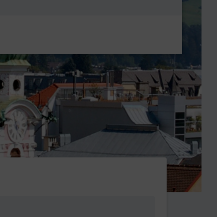
Metanavigatio