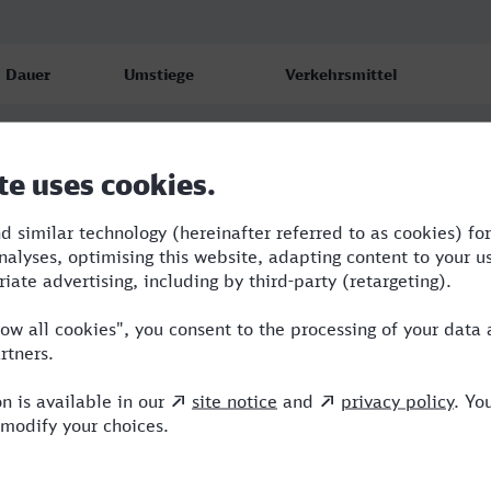
Dauer
Umstiege
Verkehrsmittel
7:47
2
RJ,NX,ICE
7:47
2
RJ,NX,ICE
12:08
4
BRB,REX,NX,ICE