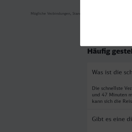
Mögliche Verbindungen, Stand: 2026-08-03 03:47
Häufig geste
Was ist die sc
Die schnellste Ve
und 47 Minuten m
kann sich die Rei
Gibt es eine 