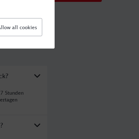
ck?
 7 Stunden
ertagen
k?