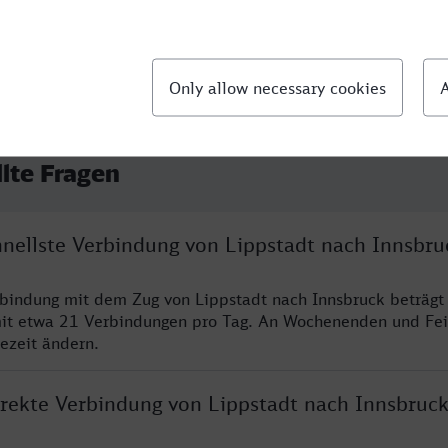
llte Fragen
hnellste Verbindung von Lippstadt nach Innsbru
rbindung mit dem Zug von Lippstadt nach Innsbruck beträgt
it etwa 21 Verbindungen pro Tag. An Wochenenden und Fei
sezeit ändern.
direkte Verbindung von Lippstadt nach Innsbruc