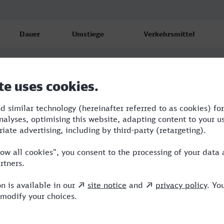
Dauer
Umstiege
Verkehrsmittel
3:48
2
RRB,SBH,ICE
4:03
2
RB,RRB,ICE
4:21
2
RE,RRB,ICE