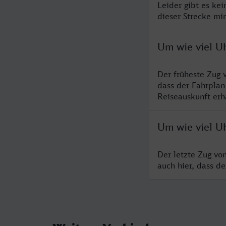
Leider gibt es ke
dieser Strecke mi
Um wie viel U
Der früheste Zug 
dass der Fahrplan
Reiseauskunft erha
Um wie viel U
Der letzte Zug vo
auch hier, dass d