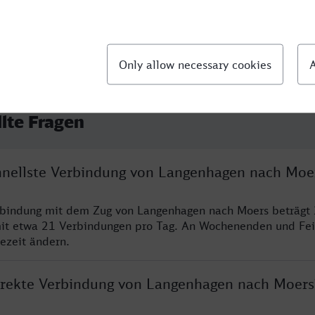
llte Fragen
chnellste Verbindung von Langenhagen nach Moe
erbindung mit dem Zug von Langenhagen nach Moers beträgt
it etwa 21 Verbindungen pro Tag. An Wochenenden und Fei
sezeit ändern.
direkte Verbindung von Langenhagen nach Moers