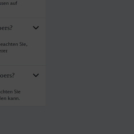
ssen auf
oers?
eachten Sie,
erer
oers?
chten Sie
den kann.