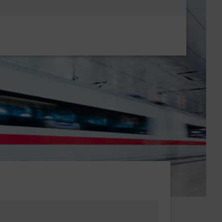
Metanavigatio