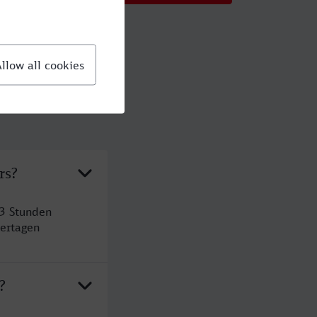
rs?
 3 Stunden
ertagen
?