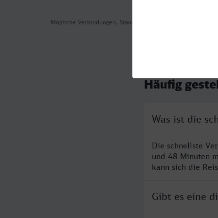
Mögliche Verbindungen, Stand: 2026-08-03 05:36
Häufig geste
Was ist die s
Die schnellste V
und 48 Minuten m
kann sich die Rei
Gibt es eine 