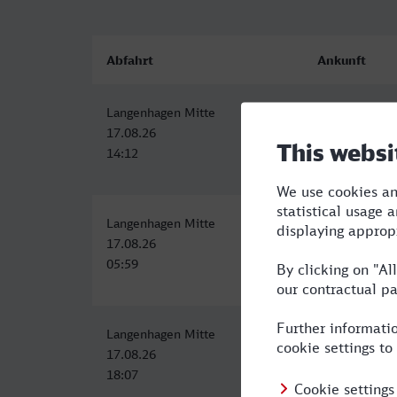
Abfahrt
Ankunft
Langenhagen Mitte
Moers
17.08.26
17.08.26
14:12
18:00
Langenhagen Mitte
Moers
17.08.26
17.08.26
05:59
10:02
Langenhagen Mitte
Moers
17.08.26
17.08.26
18:07
22:28