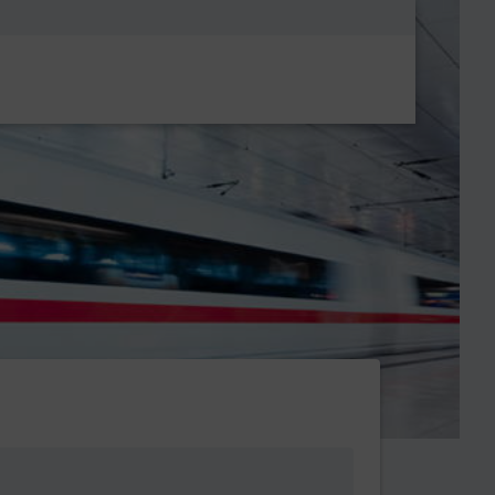
Metanavigatio