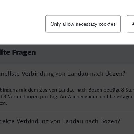
llte Fragen
chnellste Verbindung von Landau nach Bozen?
erbindung mit dem Zug von Landau nach Bozen beträgt 8 St
 18 Verbindungen pro Tag. An Wochenenden und Feiertagen 
ern.
direkte Verbindung von Landau nach Bozen?