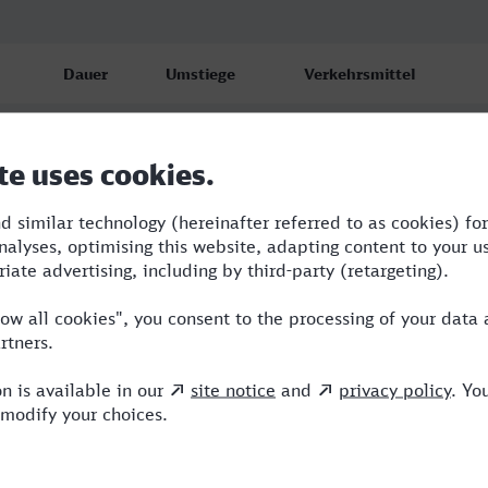
Dauer
Umstiege
Verkehrsmittel
8:22
3
RB,RJ,ICE
9:26
2
RB,RJ,ICE
13:12
6
RB,RE,BRB,REX,RJ,ICE