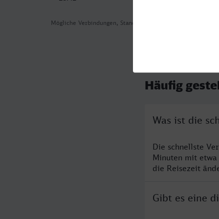
Mögliche Verbindungen, Stand: 2026-08-06 04:56
Häufig geste
Was ist die s
Die schnellste V
Minuten mit etwa
die Reisezeit änd
Gibt es eine 