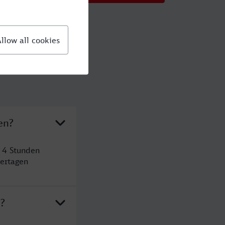
en?
t 4 Stunden
ertagen
n?