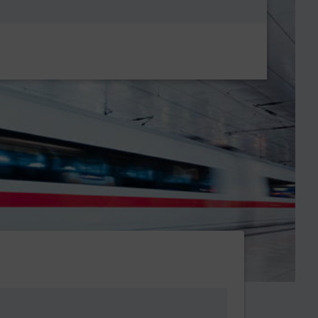
Metanavigatio