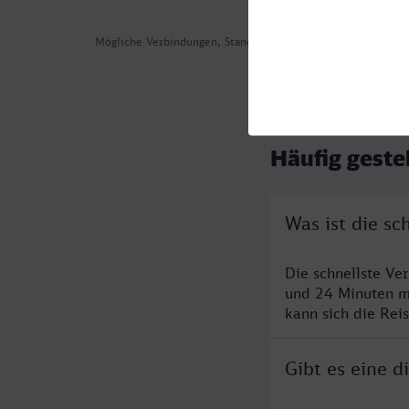
Mögliche Verbindungen, Stand: 2026-08-06 01:54
Häufig geste
Was ist die sc
Die schnellste Ve
und 24 Minuten m
kann sich die Rei
Gibt es eine d