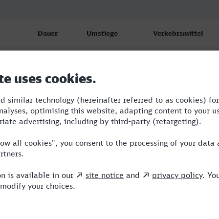
Dauer
Umstiege
Verkehrsmittel
4:24
4
RE,S,ICE
7:12
5
BUS,RE,NX,ICE
4:42
4
BUS,RE,NX,ICE