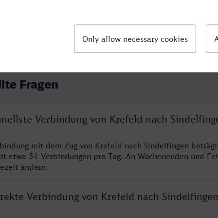
llte Fragen
hnellste Verbindung von Krefeld nach Sindelfing
rbindung mit dem Zug von Krefeld nach Sindelfingen beträg
it etwa 51 Verbindungen pro Tag. An Wochenenden und Fei
sezeit ändern.
irekte Verbindung von Krefeld nach Sindelfinge