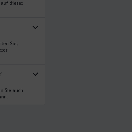
 auf dieser
ten Sie,
erer
?
en Sie auch
ann.