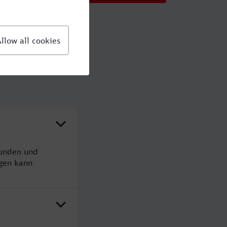
tunden und
gen kann