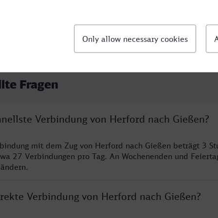
llte Fragen
chnellste Verbindung von Herford nach Gießen?
rbindung mit dem Zug von Herford nach Gießen beträgt 3 S
twa 27 Verbindungen pro Tag. An Wochenenden und Feierta
 ändern.
direkte Verbindung von Herford nach Gießen?