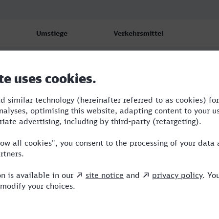
Umstiege
Verkehrsmittel
2
ERB,NX,ICE
2
ERB,NX,HLB
2
ERB,NX,HLB