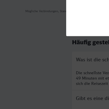
Mögliche Verbindungen, Stand: 2026-08-03 15:09
Häufig geste
Was ist die s
Die schnellste Ve
49 Minuten mit e
sich die Reisezeit
Gibt es eine 