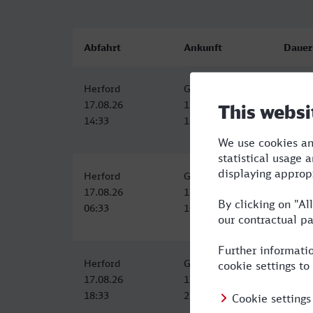
Abfahrt
Ankunft
Dauer
Herford
Gießen
3:49
17.08.26
17.08.26
14:33
18:22
Herford
Gießen
4:22
17.08.26
17.08.26
06:33
10:55
Herford
Gießen
4:22
17.08.26
17.08.26
18:33
22:55