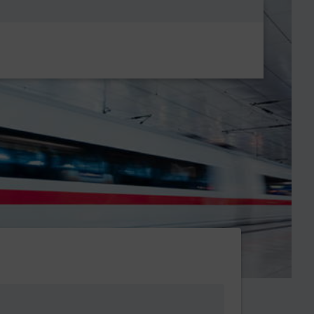
Metanavigatio