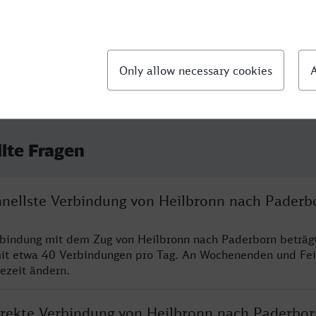
23:10
llte Fragen
chnellste Verbindung von Heilbronn nach Paderb
rbindung mit dem Zug von Heilbronn nach Paderborn beträg
it etwa 40 Verbindungen pro Tag. An Wochenenden und Fei
sezeit ändern.
direkte Verbindung von Heilbronn nach Paderbor