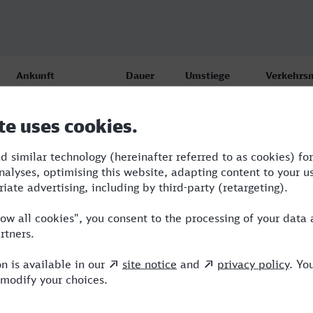
Ankunft
Dauer
Umstiege
Verkehrsm
Paderborn Hbf
4:43
3
BUS,ARV,I
18.08.26
16:08
Paderborn Hbf
5:52
2
RE,ICE,N
18.08.26
12:10
Paderborn Hbf
4:45
3
BUS,ARV,
18.08.26