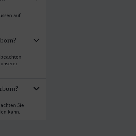
üssen auf
rborn?
 beachten
 unserer
erborn?
eachten Sie
den kann.