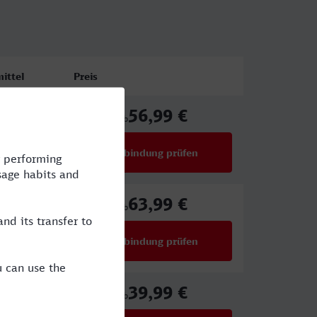
ittel
Preis
56,99 €
CE,IC
ab
Verbindung prüfen
für Preise ab 56,99 €
63,99 €
X
ab
Verbindung prüfen
für Preise ab 63,99 €
39,99 €
ICE,NX
ab