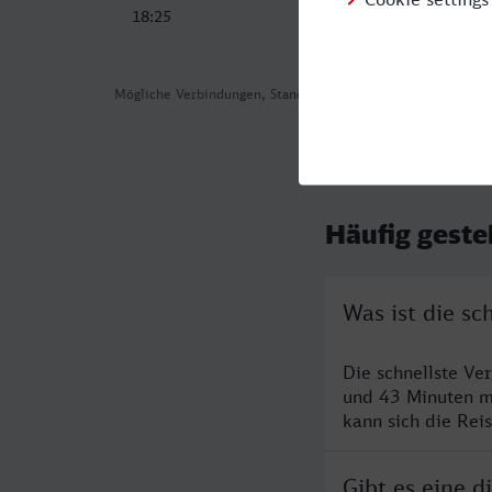
18:25
Mögliche Verbindungen, Stand: 2026-08-04 00:51
Häufig geste
Was ist die s
Die schnellste Ve
und 43 Minuten m
kann sich die Rei
Gibt es eine 