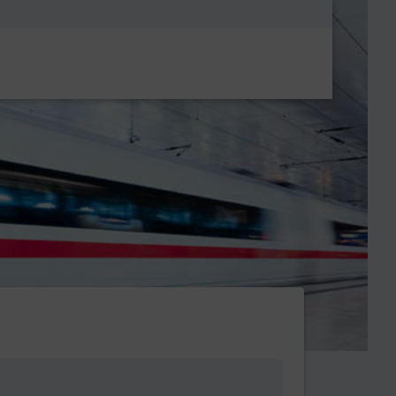
Metanavigatio