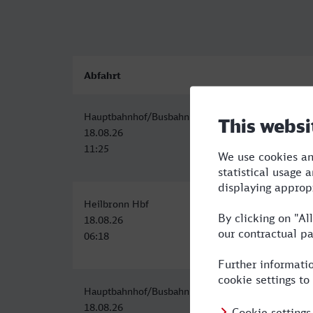
Abfahrt
Hauptbahnhof/Busbahnhof, Heilbronn
18.08.26
11:25
Heilbronn Hbf
18.08.26
06:18
Hauptbahnhof/Busbahnhof, Heilbronn
18.08.26