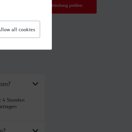
Verbindung prüfen
für Preise ab 39,99 €
orn?
t 4 Stunden
ertagen
n?