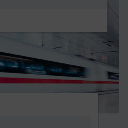
Metanavigatio