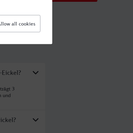
-Eickel?
trägt 3
n und
ickel?