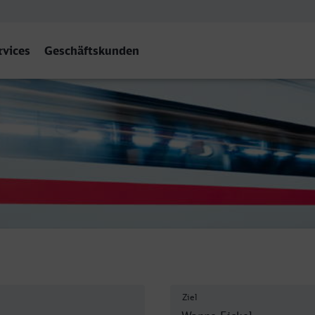
rvices
Geschäftskunden
nne-Eickel Hbf
Ziel