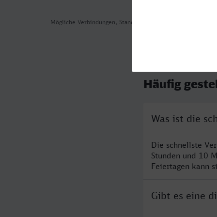
Mögliche Verbindungen, Stand: 2026-08-03 03:01
Häufig geste
Was ist die s
Die schnellste Ve
Stunden und 10 M
Feiertagen kann s
Gibt es eine 