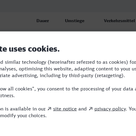
Dauer
Umstiege
Verkehrsmittel
bf
3:10
2
S,RE,ICE
bf
3:34
3
RE,ERB,ICE
bf
3:23
3
RE,ERB,ICE