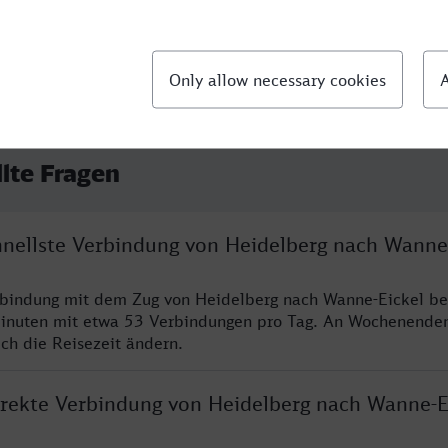
llte Fragen
chnellste Verbindung von Heidelberg nach Wanne
rbindung mit dem Zug von Heidelberg nach Wanne-Eickel be
inuten mit etwa 53 Verbindungen pro Tag. An Wochenende
ich die Reisezeit ändern.
direkte Verbindung von Heidelberg nach Wanne-E