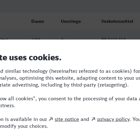
Dauer
Umstiege
Verkehrsmittel
ttel
4:03
3
RB,ENO,ICE
ttel
4:33
3
RB,ERB,ENO,ICE
ttel
4:33
3
RB,ERB,ENO,ICE