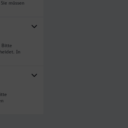
 Sie müssen
 Bitte
heidet. In
itte
en