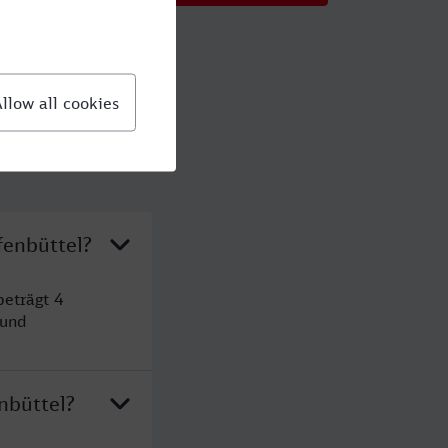
fenbüttel?
beträgt 4
 und
nbüttel?