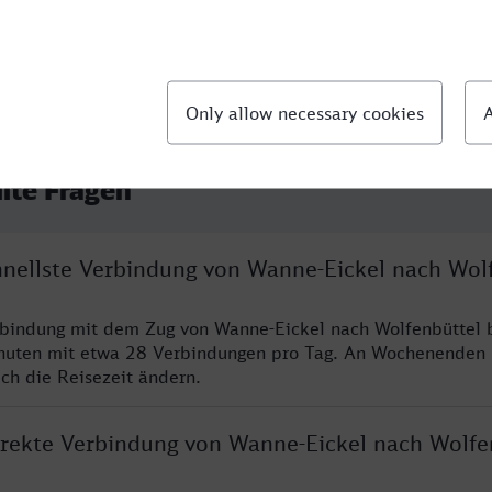
llte Fragen
chnellste Verbindung von Wanne-Eickel nach Wol
rbindung mit dem Zug von Wanne-Eickel nach Wolfenbüttel 
nuten mit etwa 28 Verbindungen pro Tag. An Wochenenden
ich die Reisezeit ändern.
direkte Verbindung von Wanne-Eickel nach Wolfe