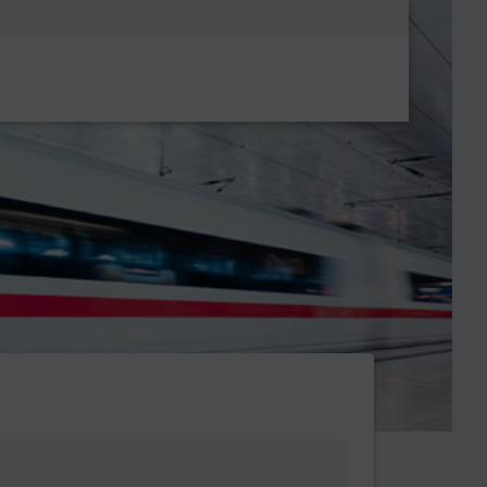
Metanavigatio